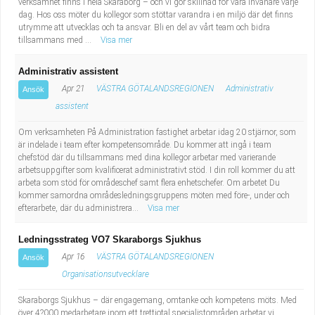
verksamhet finns i hela Skaraborg – och vi gör skillnad för våra invånare varje
dag. Hos oss möter du kollegor som stöttar varandra i en miljö där det finns
utrymme att utvecklas och ta ansvar. Bli en del av vårt team och bidra
tillsammans med ...
Visa mer
Administrativ assistent
Apr 21
VÄSTRA GÖTALANDSREGIONEN
Administrativ
Ansök
assistent
Om verksamheten På Administration fastighet arbetar idag 20 stjärnor, som
är indelade i team efter kompetensområde. Du kommer att ingå i team
chefstöd där du tillsammans med dina kollegor arbetar med varierande
arbetsuppgifter som kvalificerat administrativt stöd. I din roll kommer du att
arbeta som stöd för områdeschef samt flera enhetschefer. Om arbetet Du
kommer samordna områdesledningsgruppens möten med före-, under och
efterarbete, där du administrera...
Visa mer
Ledningsstrateg VO7 Skaraborgs Sjukhus
Apr 16
VÄSTRA GÖTALANDSREGIONEN
Ansök
Organisationsutvecklare
Skaraborgs Sjukhus – där engagemang, omtanke och kompetens möts. Med
över 4?000 medarbetare inom ett trettiotal specialistområden arbetar vi