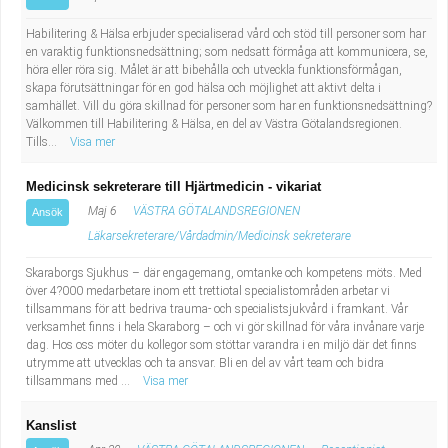
Habilitering & Hälsa erbjuder specialiserad vård och stöd till personer som har
en varaktig funktionsnedsättning; som nedsatt förmåga att kommunicera, se,
höra eller röra sig. Målet är att bibehålla och utveckla funktionsförmågan,
skapa förutsättningar för en god hälsa och möjlighet att aktivt delta i
samhället. Vill du göra skillnad för personer som har en funktionsnedsättning?
Välkommen till Habilitering & Hälsa, en del av Västra Götalandsregionen.
Tills...
Visa mer
Medicinsk sekreterare till Hjärtmedicin - vikariat
Maj 6
VÄSTRA GÖTALANDSREGIONEN
Ansök
Läkarsekreterare/Vårdadmin/Medicinsk sekreterare
Skaraborgs Sjukhus – där engagemang, omtanke och kompetens möts. Med
över 4?000 medarbetare inom ett trettiotal specialistområden arbetar vi
tillsammans för att bedriva trauma- och specialistsjukvård i framkant. Vår
verksamhet finns i hela Skaraborg – och vi gör skillnad för våra invånare varje
dag. Hos oss möter du kollegor som stöttar varandra i en miljö där det finns
utrymme att utvecklas och ta ansvar. Bli en del av vårt team och bidra
tillsammans med ...
Visa mer
Kanslist