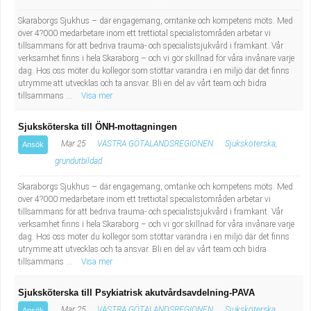
Skaraborgs Sjukhus – där engagemang, omtanke och kompetens möts. Med
över 4?000 medarbetare inom ett trettiotal specialistområden arbetar vi
tillsammans för att bedriva trauma- och specialistsjukvård i framkant. Vår
verksamhet finns i hela Skaraborg – och vi gör skillnad för våra invånare varje
dag. Hos oss möter du kollegor som stöttar varandra i en miljö där det finns
utrymme att utvecklas och ta ansvar. Bli en del av vårt team och bidra
tillsammans ...
Visa mer
Sjuksköterska till ÖNH-mottagningen
Mar 25
VÄSTRA GÖTALANDSREGIONEN
Sjuksköterska,
Ansök
grundutbildad
Skaraborgs Sjukhus – där engagemang, omtanke och kompetens möts. Med
över 4?000 medarbetare inom ett trettiotal specialistområden arbetar vi
tillsammans för att bedriva trauma- och specialistsjukvård i framkant. Vår
verksamhet finns i hela Skaraborg – och vi gör skillnad för våra invånare varje
dag. Hos oss möter du kollegor som stöttar varandra i en miljö där det finns
utrymme att utvecklas och ta ansvar. Bli en del av vårt team och bidra
tillsammans ...
Visa mer
Sjuksköterska till Psykiatrisk akutvårdsavdelning-PAVA
Mar 25
VÄSTRA GÖTALANDSREGIONEN
Sjuksköterska,
Ansök