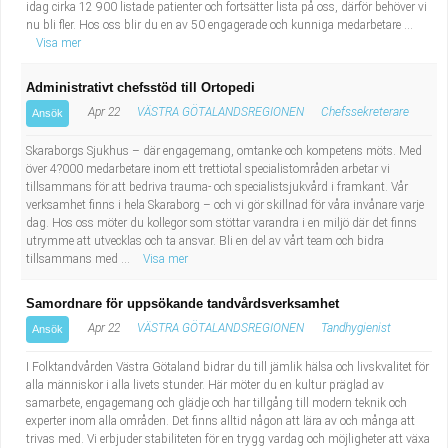
idag cirka 12 900 listade patienter och fortsätter lista på oss, därför behöver vi
nu bli fler. Hos oss blir du en av 50 engagerade och kunniga medarbetare ...
Visa mer
Administrativt chefsstöd till Ortopedi
Apr 22
VÄSTRA GÖTALANDSREGIONEN
Chefssekreterare
Ansök
Skaraborgs Sjukhus – där engagemang, omtanke och kompetens möts. Med
över 4?000 medarbetare inom ett trettiotal specialistområden arbetar vi
tillsammans för att bedriva trauma- och specialistsjukvård i framkant. Vår
verksamhet finns i hela Skaraborg – och vi gör skillnad för våra invånare varje
dag. Hos oss möter du kollegor som stöttar varandra i en miljö där det finns
utrymme att utvecklas och ta ansvar. Bli en del av vårt team och bidra
tillsammans med ...
Visa mer
Samordnare för uppsökande tandvårdsverksamhet
Apr 22
VÄSTRA GÖTALANDSREGIONEN
Tandhygienist
Ansök
I Folktandvården Västra Götaland bidrar du till jämlik hälsa och livskvalitet för
alla människor i alla livets stunder. Här möter du en kultur präglad av
samarbete, engagemang och glädje och har tillgång till modern teknik och
experter inom alla områden. Det finns alltid någon att lära av och många att
trivas med. Vi erbjuder stabiliteten för en trygg vardag och möjligheter att växa