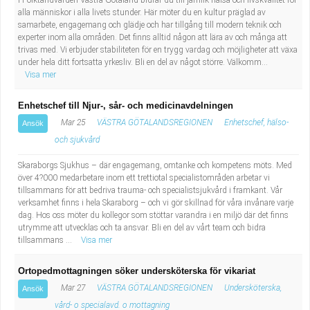
I Folktandvården Västra Götaland bidrar du till jämlik hälsa och livskvalitet för
alla människor i alla livets stunder. Här möter du en kultur präglad av
samarbete, engagemang och glädje och har tillgång till modern teknik och
experter inom alla områden. Det finns alltid någon att lära av och många att
trivas med. Vi erbjuder stabiliteten för en trygg vardag och möjligheter att växa
under hela ditt fortsatta yrkesliv. Bli en del av något större. Välkomm...
Visa mer
Enhetschef till Njur-, sår- och medicinavdelningen
Mar 25
VÄSTRA GÖTALANDSREGIONEN
Enhetschef, hälso-
Ansök
och sjukvård
Skaraborgs Sjukhus – där engagemang, omtanke och kompetens möts. Med
över 4?000 medarbetare inom ett trettiotal specialistområden arbetar vi
tillsammans för att bedriva trauma- och specialistsjukvård i framkant. Vår
verksamhet finns i hela Skaraborg – och vi gör skillnad för våra invånare varje
dag. Hos oss möter du kollegor som stöttar varandra i en miljö där det finns
utrymme att utvecklas och ta ansvar. Bli en del av vårt team och bidra
tillsammans ...
Visa mer
Ortopedmottagningen söker undersköterska för vikariat
Mar 27
VÄSTRA GÖTALANDSREGIONEN
Undersköterska,
Ansök
vård- o specialavd. o mottagning