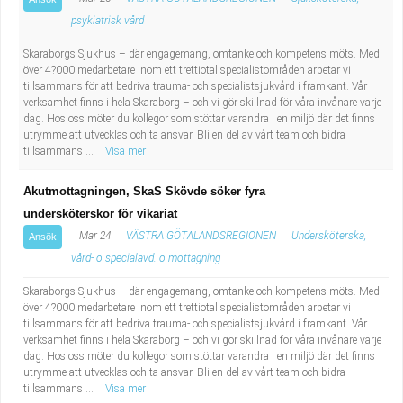
psykiatrisk vård
Skaraborgs Sjukhus – där engagemang, omtanke och kompetens möts. Med
över 4?000 medarbetare inom ett trettiotal specialistområden arbetar vi
tillsammans för att bedriva trauma- och specialistsjukvård i framkant. Vår
verksamhet finns i hela Skaraborg – och vi gör skillnad för våra invånare varje
dag. Hos oss möter du kollegor som stöttar varandra i en miljö där det finns
utrymme att utvecklas och ta ansvar. Bli en del av vårt team och bidra
tillsammans ...
Visa mer
Akutmottagningen, SkaS Skövde söker fyra
undersköterskor för vikariat
Mar 24
VÄSTRA GÖTALANDSREGIONEN
Undersköterska,
Ansök
vård- o specialavd. o mottagning
Skaraborgs Sjukhus – där engagemang, omtanke och kompetens möts. Med
över 4?000 medarbetare inom ett trettiotal specialistområden arbetar vi
tillsammans för att bedriva trauma- och specialistsjukvård i framkant. Vår
verksamhet finns i hela Skaraborg – och vi gör skillnad för våra invånare varje
dag. Hos oss möter du kollegor som stöttar varandra i en miljö där det finns
utrymme att utvecklas och ta ansvar. Bli en del av vårt team och bidra
tillsammans ...
Visa mer