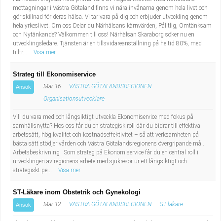
mottagningar i Västra Götaland finns vi nära invånarna genom hela livet och
gör skillnad för deras hälsa. Vi tar vara på dig och erbjuder utveckling genom
hela yrkeslivet. Om oss Delar du Närhälsans kärnvärden, Pålitlig, Omtänksam
och Nytänkande? Välkommen till oss! Närhälsan Skaraborg söker nu en
utvecklingsledare. Tjänsten är en tillsvidareanställning på heltid 80%, med
tilltr...
Visa mer
Strateg till Ekonomiservice
Mar 16
VÄSTRA GÖTALANDSREGIONEN
Ansök
Organisationsutvecklare
Vill du vara med och långsiktigt utveckla Ekonomiservice med fokus på
samhällsnytta? Hos oss får du en strategisk roll där du bidrar till effektiva
arbetssätt, hög kvalitet och kostnadseffektivitet – så att verksamheten på
bästa sätt stödjer vården och Västra Götalandsregionens övergripande mål.
Arbetsbeskrivning Som strateg på Ekonomiservice får du en central roll i
utvecklingen av regionens arbete med sjukresor ur ett långsiktigt och
strategiskt pe...
Visa mer
ST-Läkare inom Obstetrik och Gynekologi
Mar 12
VÄSTRA GÖTALANDSREGIONEN
ST-läkare
Ansök