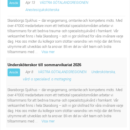
Apr 13
VÄSTRA GÖTALANDSREGIONEN
Ansök
Anestesisjuksköterska
Skaraborgs Sjukhus – där engagemang, omtanke och kompetens möts. Med
över 4?000 medarbetare inom ett trettiotal specialistområden arbetar vi
tillsammans för att bedriva trauma- och specialistsjukvård i framkant. Vår
verksamhet finns i hela Skaraborg – och vi gör skillnad för våra invånare varje
dag. Hos oss möter du kollegor som stöttar varandra i en miljö där det finns
utrymme att utvecklas och ta ansvar. Bli en del av vårt team och bidra
tillsammans med ...
Visa mer
Undersköterskor till sommarvikariat 2026
Apr 8
VÄSTRA GÖTALANDSREGIONEN
Undersköterska,
Ansök
vård- o specialavd. o mottagning
Skaraborgs Sjukhus – där engagemang, omtanke och kompetens möts. Med
över 4?000 medarbetare inom ett trettiotal specialistområden arbetar vi
tillsammans för att bedriva trauma- och specialistsjukvård i framkant. Vår
verksamhet finns i hela Skaraborg – och vi gör skillnad för våra invånare varje
dag. Hos oss möter du kollegor som stöttar varandra i en miljö där det finns
utrymme att utvecklas och ta ansvar. Bli en del av vårt team och bidra
tillsammans med ...
Visa mer