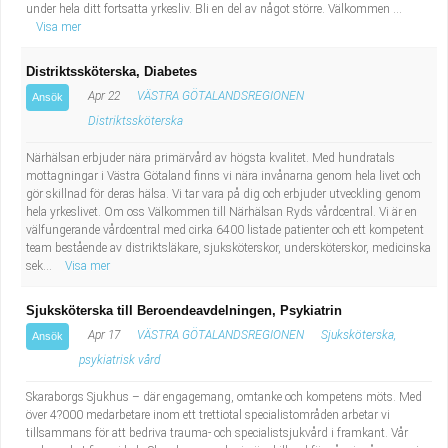
under hela ditt fortsatta yrkesliv. Bli en del av något större. Välkommen ...
Visa mer
Distriktssköterska, Diabetes
Apr 22
VÄSTRA GÖTALANDSREGIONEN
Ansök
Distriktssköterska
Närhälsan erbjuder nära primärvård av högsta kvalitet. Med hundratals
mottagningar i Västra Götaland finns vi nära invånarna genom hela livet och
gör skillnad för deras hälsa. Vi tar vara på dig och erbjuder utveckling genom
hela yrkeslivet. Om oss Välkommen till Närhälsan Ryds vårdcentral. Vi är en
välfungerande vårdcentral med cirka 6400 listade patienter och ett kompetent
team bestående av distriktsläkare, sjuksköterskor, undersköterskor, medicinska
sek...
Visa mer
Sjuksköterska till Beroendeavdelningen, Psykiatrin
Apr 17
VÄSTRA GÖTALANDSREGIONEN
Sjuksköterska,
Ansök
psykiatrisk vård
Skaraborgs Sjukhus – där engagemang, omtanke och kompetens möts. Med
över 4?000 medarbetare inom ett trettiotal specialistområden arbetar vi
tillsammans för att bedriva trauma- och specialistsjukvård i framkant. Vår