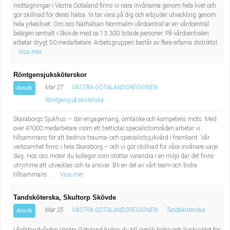
mottagningar i Västra Götaland finns vi nära invånarna genom hela livet och
gör skillnad för deras hälsa. Vi tar vara på dig och erbjuder utveckling genom
hela yrkeslivet. Om oss Närhälsan Norrmalm vårdcentral är en vårdcentral
belägen centralt i Skövde med ca 13 300 listade personer. På vårdcentralen
arbetar drygt 50 medarbetare. Arbetsgruppen består av flera erfarna distriktsl...
Visa mer
Röntgensjuksköterskor
Mar 27
VÄSTRA GÖTALANDSREGIONEN
Ansök
Röntgensjuksköterska
Skaraborgs Sjukhus – där engagemang, omtanke och kompetens möts. Med
över 4?000 medarbetare inom ett trettiotal specialistområden arbetar vi
tillsammans för att bedriva trauma- och specialistsjukvård i framkant. Vår
verksamhet finns i hela Skaraborg – och vi gör skillnad för våra invånare varje
dag. Hos oss möter du kollegor som stöttar varandra i en miljö där det finns
utrymme att utvecklas och ta ansvar. Bli en del av vårt team och bidra
tillsammans ...
Visa mer
Tandsköterska, Skultorp Skövde
Mar 25
VÄSTRA GÖTALANDSREGIONEN
Tandsköterska
Ansök