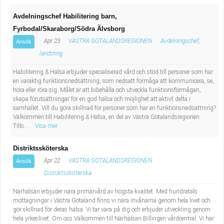
Avdelningschef Habilitering barn,
Fyrbodal/Skaraborg/Södra Älvsborg
Apr 23
VÄSTRA GÖTALANDSREGIONEN
Avdelningschef,
Ansök
landsting
Habilitering & Hälsa erbjuder specialiserad vård och stöd till personer som har
en varaktig funktionsnedsättning; som nedsatt förmåga att kommunicera, se,
höra eller röra sig. Målet är att bibehålla och utveckla funktionsförmågan,
skapa förutsättningar för en god hälsa och möjlighet att aktivt delta i
samhället. Vill du göra skillnad för personer som har en funktionsnedsättning?
Välkommen till Habilitering & Hälsa, en del av Västra Götalandsregionen.
Tills...
Visa mer
Distriktssköterska
Apr 22
VÄSTRA GÖTALANDSREGIONEN
Ansök
Distriktssköterska
Närhälsan erbjuder nära primärvård av högsta kvalitet. Med hundratals
mottagningar i Västra Götaland finns vi nära invånarna genom hela livet och
gör skillnad för deras hälsa. Vi tar vara på dig och erbjuder utveckling genom
hela yrkeslivet. Om oss Välkommen till Närhälsan Billingen vårdcentral. Vi har