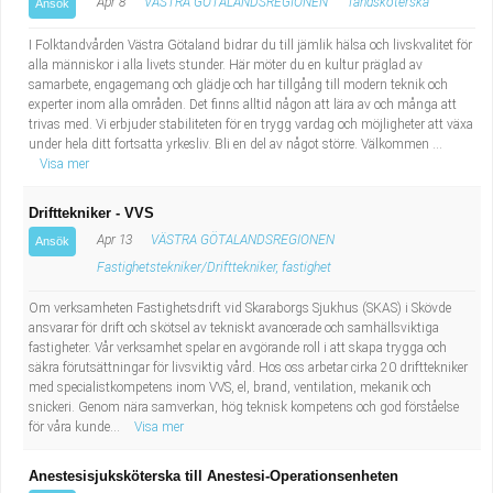
Apr 8
VÄSTRA GÖTALANDSREGIONEN
Tandsköterska
Ansök
I Folktandvården Västra Götaland bidrar du till jämlik hälsa och livskvalitet för
alla människor i alla livets stunder. Här möter du en kultur präglad av
samarbete, engagemang och glädje och har tillgång till modern teknik och
experter inom alla områden. Det finns alltid någon att lära av och många att
trivas med. Vi erbjuder stabiliteten för en trygg vardag och möjligheter att växa
under hela ditt fortsatta yrkesliv. Bli en del av något större. Välkommen ...
Visa mer
Drifttekniker - VVS
Apr 13
VÄSTRA GÖTALANDSREGIONEN
Ansök
Fastighetstekniker/Drifttekniker, fastighet
Om verksamheten Fastighetsdrift vid Skaraborgs Sjukhus (SKAS) i Skövde
ansvarar för drift och skötsel av tekniskt avancerade och samhällsviktiga
fastigheter. Vår verksamhet spelar en avgörande roll i att skapa trygga och
säkra förutsättningar för livsviktig vård. Hos oss arbetar cirka 20 drifttekniker
med specialistkompetens inom VVS, el, brand, ventilation, mekanik och
snickeri. Genom nära samverkan, hög teknisk kompetens och god förståelse
för våra kunde...
Visa mer
Anestesisjuksköterska till Anestesi-Operationsenheten