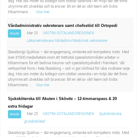
dag. Hos oss möter du kollegor som stöttar varandra i en miljö där det finns
utrymme att utvecklas och ta ansvar. Bli en del av vårt team och bidra
tillsammans ...
Visa mer
Vårdadministrativ sekreterare samt chefsstöd till Ortopedi
Mar 23
VÄSTRA GÖTALANDSREGIONEN
Ansök
Läkarsekreterare/Vårdadmin/Medicinsk sekreterare
Skaraborgs Sjukhus – där engagemang, omtanke och kompetens möts. Med
över 4?000 medarbetare inom ett trettiotal specialistområden arbetar vi
tillsammans för att bedriva trauma- och specialistsjukvård i framkant. Vår
verksamhet finns i hela Skaraborg – och vi gör skillnad för våra invånare varje
dag. Hos oss möter du kollegor som stöttar varandra i en miljö där det finns
utrymme att utvecklas och ta ansvar. Bli en del av vårt team och bidra
tillsammans ...
Visa mer
Sjuksköterska till Akuten i Skövde – 12-timmarspass & 20
extra fridagar
Mar 23
VÄSTRA GÖTALANDSREGIONEN
Sjuksköterska,
Ansök
grundutbildad
Skaraborgs Sjukhus – där engagemang, omtanke och kompetens möts. Med