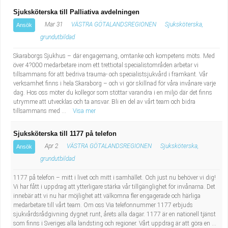
Sjuksköterska till Palliativa avdelningen
Mar 31
VÄSTRA GÖTALANDSREGIONEN
Sjuksköterska,
Ansök
grundutbildad
Skaraborgs Sjukhus – där engagemang, omtanke och kompetens möts. Med
över 4?000 medarbetare inom ett trettiotal specialistområden arbetar vi
tillsammans för att bedriva trauma- och specialistsjukvård i framkant. Vår
verksamhet finns i hela Skaraborg – och vi gör skillnad för våra invånare varje
dag. Hos oss möter du kollegor som stöttar varandra i en miljö där det finns
utrymme att utvecklas och ta ansvar. Bli en del av vårt team och bidra
tillsammans med ...
Visa mer
Sjuksköterska till 1177 på telefon
Apr 2
VÄSTRA GÖTALANDSREGIONEN
Sjuksköterska,
Ansök
grundutbildad
1177 på telefon – mitt i livet och mitt i samhället. Och just nu behöver vi dig!
Vi har fått i uppdrag att ytterligare stärka vår tillgänglighet för invånarna. Det
innebär att vi nu har möjlighet att välkomna fler engagerade och härliga
medarbetare till vårt team. Om oss Via telefonnummer 1177 erbjuds
sjukvårdsrådgivning dygnet runt, årets alla dagar. 1177 är en nationell tjänst
som finns i Sveriges alla landsting och regioner. Vårt uppdrag är att göra en ...