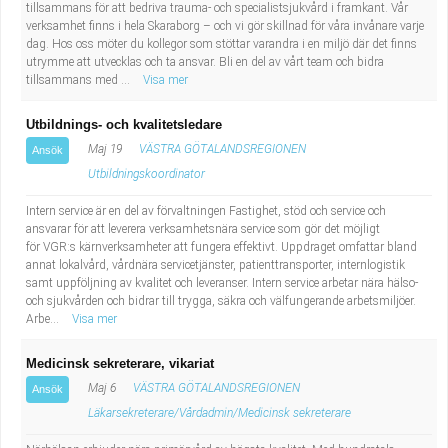
tillsammans för att bedriva trauma- och specialistsjukvård i framkant. Vår
verksamhet finns i hela Skaraborg – och vi gör skillnad för våra invånare varje
dag. Hos oss möter du kollegor som stöttar varandra i en miljö där det finns
utrymme att utvecklas och ta ansvar. Bli en del av vårt team och bidra
tillsammans med ...
Visa mer
Utbildnings- och kvalitetsledare
Maj 19
VÄSTRA GÖTALANDSREGIONEN
Ansök
Utbildningskoordinator
Intern service är en del av förvaltningen Fastighet, stöd och service och
ansvarar för att leverera verksamhetsnära service som gör det möjligt
för VGR:s kärnverksamheter att fungera effektivt. Uppdraget omfattar bland
annat lokalvård, vårdnära servicetjänster, patienttransporter, internlogistik
samt uppföljning av kvalitet och leveranser. Intern service arbetar nära hälso-
och sjukvården och bidrar till trygga, säkra och välfungerande arbetsmiljöer.
Arbe...
Visa mer
Medicinsk sekreterare, vikariat
Maj 6
VÄSTRA GÖTALANDSREGIONEN
Ansök
Läkarsekreterare/Vårdadmin/Medicinsk sekreterare