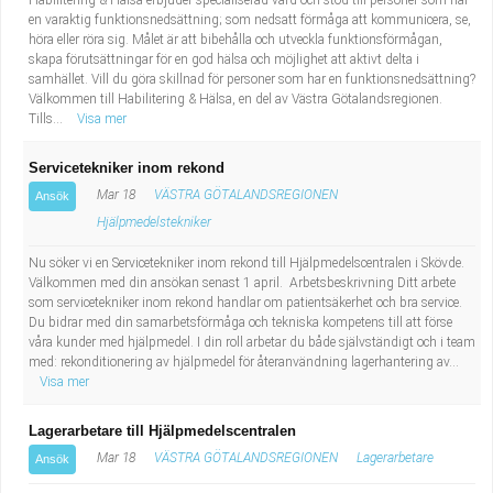
Habilitering & Hälsa erbjuder specialiserad vård och stöd till personer som har
en varaktig funktionsnedsättning; som nedsatt förmåga att kommunicera, se,
höra eller röra sig. Målet är att bibehålla och utveckla funktionsförmågan,
skapa förutsättningar för en god hälsa och möjlighet att aktivt delta i
samhället. Vill du göra skillnad för personer som har en funktionsnedsättning?
Välkommen till Habilitering & Hälsa, en del av Västra Götalandsregionen.
Tills...
Visa mer
Servicetekniker inom rekond
Mar 18
VÄSTRA GÖTALANDSREGIONEN
Ansök
Hjälpmedelstekniker
Nu söker vi en Servicetekniker inom rekond till Hjälpmedelscentralen i Skövde.
Välkommen med din ansökan senast 1 april. Arbetsbeskrivning Ditt arbete
som servicetekniker inom rekond handlar om patientsäkerhet och bra service.
Du bidrar med din samarbetsförmåga och tekniska kompetens till att förse
våra kunder med hjälpmedel. I din roll arbetar du både självständigt och i team
med: rekonditionering av hjälpmedel för återanvändning lagerhantering av...
Visa mer
Lagerarbetare till Hjälpmedelscentralen
Mar 18
VÄSTRA GÖTALANDSREGIONEN
Lagerarbetare
Ansök