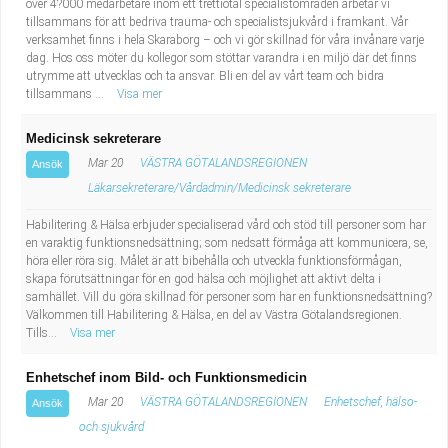
över 4?000 medarbetare inom ett trettiotal specialistområden arbetar vi
tillsammans för att bedriva trauma- och specialistsjukvård i framkant. Vår
verksamhet finns i hela Skaraborg – och vi gör skillnad för våra invånare varje
dag. Hos oss möter du kollegor som stöttar varandra i en miljö där det finns
utrymme att utvecklas och ta ansvar. Bli en del av vårt team och bidra
tillsammans ...
Visa mer
Medicinsk sekreterare
Mar 20
VÄSTRA GÖTALANDSREGIONEN
Ansök
Läkarsekreterare/Vårdadmin/Medicinsk sekreterare
Habilitering & Hälsa erbjuder specialiserad vård och stöd till personer som har
en varaktig funktionsnedsättning; som nedsatt förmåga att kommunicera, se,
höra eller röra sig. Målet är att bibehålla och utveckla funktionsförmågan,
skapa förutsättningar för en god hälsa och möjlighet att aktivt delta i
samhället. Vill du göra skillnad för personer som har en funktionsnedsättning?
Välkommen till Habilitering & Hälsa, en del av Västra Götalandsregionen.
Tills...
Visa mer
Enhetschef inom Bild- och Funktionsmedicin
Mar 20
VÄSTRA GÖTALANDSREGIONEN
Enhetschef, hälso-
Ansök
och sjukvård