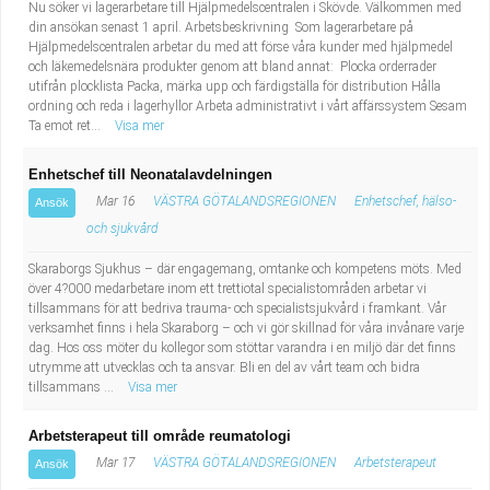
Nu söker vi lagerarbetare till Hjälpmedelscentralen i Skövde. Välkommen med
din ansökan senast 1 april. Arbetsbeskrivning Som lagerarbetare på
Hjälpmedelscentralen arbetar du med att förse våra kunder med hjälpmedel
och läkemedelsnära produkter genom att bland annat: Plocka orderrader
utifrån plocklista Packa, märka upp och färdigställa för distribution Hålla
ordning och reda i lagerhyllor Arbeta administrativt i vårt affärssystem Sesam
Ta emot ret...
Visa mer
Enhetschef till Neonatalavdelningen
Mar 16
VÄSTRA GÖTALANDSREGIONEN
Enhetschef, hälso-
Ansök
och sjukvård
Skaraborgs Sjukhus – där engagemang, omtanke och kompetens möts. Med
över 4?000 medarbetare inom ett trettiotal specialistområden arbetar vi
tillsammans för att bedriva trauma- och specialistsjukvård i framkant. Vår
verksamhet finns i hela Skaraborg – och vi gör skillnad för våra invånare varje
dag. Hos oss möter du kollegor som stöttar varandra i en miljö där det finns
utrymme att utvecklas och ta ansvar. Bli en del av vårt team och bidra
tillsammans ...
Visa mer
Arbetsterapeut till område reumatologi
Mar 17
VÄSTRA GÖTALANDSREGIONEN
Arbetsterapeut
Ansök