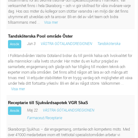
tillsammans för att bedriva trauma- och specialistsjukvård i framkant. Vår
Fastighetsskötare
Socialt arbete
verksamhet finns i hela Skaraborg – och vi gör skillnad för våra invånare varje
dag. Hos oss möter du kollegor som stöttar varandra i en miljö där det finns
utrymme att utvecklas och ta ansvar. Bli en del av vårt team och bidra
Informatör/Kommunikatör
Säkerhetsarbete
tillsammans med ...
Visa mer
Brevbärare
Tekniskt arbete
Tandsköterska Pool område Öster
Jun 3
VÄSTRA GÖTALANDSREGIONEN
Tandsköterska
Ansök
Sjuksköterska, grundutbildad
Transport
I Folktandvården Västra Götaland bidrar du till jämlik hälsa och livskvalitet för
alla människor i alla livets stunder. Här möter du en kultur präglad av
Kock, storhushåll
samarbete, engagemang och glädje och har tillgång till modern teknik och
experter inom alla områden. Det finns alltid någon att lära av och många att
Undersköterska, vård- o specialavd. o mottagning
trivas med. Vi erbjuder stabiliteten för en trygg vardag och möjligheter att växa
under hela ditt fortsatta yrkesliv. Bli en del av något större. Välkommen ...
Visa mer
Bibliotekarie
Receptarie till Sjukvårdsapotek VGR SkaS
Administrativ assistent
Maj 22
VÄSTRA GÖTALANDSREGIONEN
Ansök
Farmaceut/Receptarie
Lärare i gymnasiet
Skaraborgs Sjukhus – där engagemang, omtanke och kompetens möts. Med
över 4?000 medarbetare inom ett trettiotal specialistområden arbetar vi