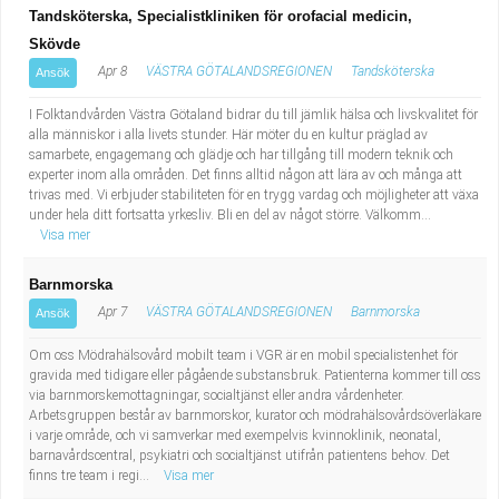
Tandsköterska, Specialistkliniken för orofacial medicin,
Skövde
Apr 8
VÄSTRA GÖTALANDSREGIONEN
Tandsköterska
Ansök
I Folktandvården Västra Götaland bidrar du till jämlik hälsa och livskvalitet för
alla människor i alla livets stunder. Här möter du en kultur präglad av
samarbete, engagemang och glädje och har tillgång till modern teknik och
experter inom alla områden. Det finns alltid någon att lära av och många att
trivas med. Vi erbjuder stabiliteten för en trygg vardag och möjligheter att växa
under hela ditt fortsatta yrkesliv. Bli en del av något större. Välkomm...
Visa mer
Barnmorska
Apr 7
VÄSTRA GÖTALANDSREGIONEN
Barnmorska
Ansök
Om oss Mödrahälsovård mobilt team i VGR är en mobil specialistenhet för
gravida med tidigare eller pågående substansbruk. Patienterna kommer till oss
via barnmorskemottagningar, socialtjänst eller andra vårdenheter.
Arbetsgruppen består av barnmorskor, kurator och mödrahälsovårdsöverläkare
i varje område, och vi samverkar med exempelvis kvinnoklinik, neonatal,
barnavårdscentral, psykiatri och socialtjänst utifrån patientens behov. Det
finns tre team i regi...
Visa mer