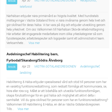
Apr 30
VÄSTRA GÖTALANDSREGIONEN
Receptionist,
Ansök
telefonist
Närhälsan erbjuder nära primärvård av högsta kvalitet. Med hundratals
mottagningar i Västra Götaland finns vi nära invånarna genom hela livet och
gör skillnad för deras hälsa. Vi tar vara på dig och erbjuder utveckling genom
hela yrkeslivet. Om oss Välkommen till Närhälsan Skövde rehabmottagning.
Här arbetar det engagerade medarbetare inom olika yrkeskategorier så som
fysioterapeuter, arbetsterapeuter och logopeder samt ett administrativt team.
Verksamhete...
Visa mer
Avdelningschef Habilitering barn,
Fyrbodal/Skaraborg/Södra Älvsborg
Apr 23
VÄSTRA GÖTALANDSREGIONEN
Avdelningschef,
Ansök
landsting
Habilitering & Hälsa erbjuder specialiserad vård och stöd till personer som har
en varaktig funktionsnedsättning; som nedsatt förmåga att kommunicera, se,
höra eller röra sig. Målet är att bibehålla och utveckla funktionsförmågan,
skapa förutsättningar för en god hälsa och möjlighet att aktivt delta i
samhället. Vill du göra skillnad för personer som har en funktionsnedsättning?
Välkommen till Habilitering & Hälsa, en del av Västra Götalandsregionen.
Tills...
Visa mer