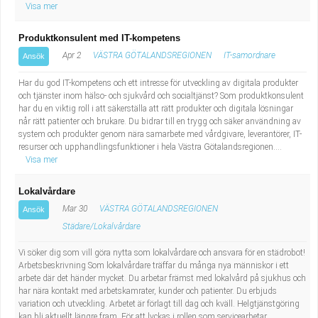
Visa mer
Produktkonsulent med IT-kompetens
Apr 2
VÄSTRA GÖTALANDSREGIONEN
IT-samordnare
Ansök
Har du god IT-kompetens och ett intresse för utveckling av digitala produkter
och tjänster inom hälso- och sjukvård och socialtjänst? Som produktkonsulent
har du en viktig roll i att säkerställa att rätt produkter och digitala lösningar
når rätt patienter och brukare. Du bidrar till en trygg och säker användning av
system och produkter genom nära samarbete med vårdgivare, leverantörer, IT-
resurser och upphandlingsfunktioner i hela Västra Götalandsregionen....
Visa mer
Lokalvårdare
Mar 30
VÄSTRA GÖTALANDSREGIONEN
Ansök
Städare/Lokalvårdare
Vi söker dig som vill göra nytta som lokalvårdare och ansvara för en städrobot!
Arbetsbeskrivning Som lokalvårdare träffar du många nya människor i ett
arbete där det händer mycket. Du arbetar främst med lokalvård på sjukhus och
har nära kontakt med arbetskamrater, kunder och patienter. Du erbjuds
variation och utveckling. Arbetet är förlagt till dag och kväll. Helgtjänstgöring
kan bli aktuellt längre fram. För att lyckas i rollen som servicearbetar...