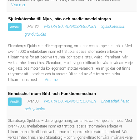
Visa mer
Sjuksköterska till Njur-, sår- och medicinavdelningen
Mar 30
VÄSTRA GÖTALANDSREGIONEN
Sjuksköterska,
Ansök
grundutbildad
Skaraborgs Sjukhus – där engagemang, omtanke och kompetens möts. Med
över 4?000 medarbetare inom ett trettiotal specialistområden arbetar vi
tillsammans för att bedriva trauma- och specialistsjukvård i framkant. Vår
verksamhet finns i hela Skaraborg – och vi gör skillnad för våra invånare varje
dag. Hos oss möter du kollegor som stöttar varandra i en miljö där det finns
utrymme att utvecklas och ta ansvar. Bli en del av vårt team och bidra
tillsammans med ...
Visa mer
Enhetschef inom Bild- och Funktionsmedicin
Mar 30
VÄSTRA GÖTALANDSREGIONEN
Enhetschef, hälso-
Ansök
och sjukvård
Skaraborgs Sjukhus – där engagemang, omtanke och kompetens möts. Med
över 4?000 medarbetare inom ett trettiotal specialistområden arbetar vi
tillsammans för att bedriva trauma- och specialistsjukvård i framkant. Vår
verksamhet finns i hela Skaraborg – och vi gör skillnad för våra invånare varje