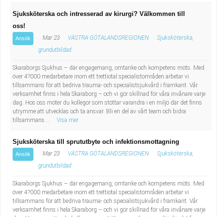
Sjuksköterska och intresserad av kirurgi? Välkommen till
oss!
Mar 23
VÄSTRA GÖTALANDSREGIONEN
Sjuksköterska,
Ansök
grundutbildad
Skaraborgs Sjukhus – där engagemang, omtanke och kompetens möts. Med
över 4?000 medarbetare inom ett trettiotal specialistområden arbetar vi
tillsammans för att bedriva trauma- och specialistsjukvård i framkant. Vår
verksamhet finns i hela Skaraborg – och vi gör skillnad för våra invånare varje
dag. Hos oss möter du kollegor som stöttar varandra i en miljö där det finns
utrymme att utvecklas och ta ansvar. Bli en del av vårt team och bidra
tillsammans ...
Visa mer
Sjuksköterska till sprututbyte och infektionsmottagning
Mar 23
VÄSTRA GÖTALANDSREGIONEN
Sjuksköterska,
Ansök
grundutbildad
Skaraborgs Sjukhus – där engagemang, omtanke och kompetens möts. Med
över 4?000 medarbetare inom ett trettiotal specialistområden arbetar vi
tillsammans för att bedriva trauma- och specialistsjukvård i framkant. Vår
verksamhet finns i hela Skaraborg – och vi gör skillnad för våra invånare varje