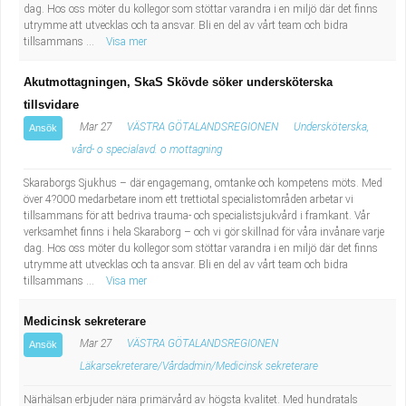
dag. Hos oss möter du kollegor som stöttar varandra i en miljö där det finns
utrymme att utvecklas och ta ansvar. Bli en del av vårt team och bidra
tillsammans ...
Visa mer
Akutmottagningen, SkaS Skövde söker undersköterska
tillsvidare
Mar 27
VÄSTRA GÖTALANDSREGIONEN
Undersköterska,
Ansök
vård- o specialavd. o mottagning
Skaraborgs Sjukhus – där engagemang, omtanke och kompetens möts. Med
över 4?000 medarbetare inom ett trettiotal specialistområden arbetar vi
tillsammans för att bedriva trauma- och specialistsjukvård i framkant. Vår
verksamhet finns i hela Skaraborg – och vi gör skillnad för våra invånare varje
dag. Hos oss möter du kollegor som stöttar varandra i en miljö där det finns
utrymme att utvecklas och ta ansvar. Bli en del av vårt team och bidra
tillsammans ...
Visa mer
Medicinsk sekreterare
Mar 27
VÄSTRA GÖTALANDSREGIONEN
Ansök
Läkarsekreterare/Vårdadmin/Medicinsk sekreterare
Närhälsan erbjuder nära primärvård av högsta kvalitet. Med hundratals