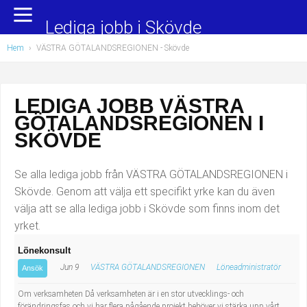
Yrkesområden
Populära jobb
Lediga jobb i Skövde
Hem
›
VÄSTRA GÖTALANDSREGIONEN - Skövde
Administration, ekonomi, juridik
Undersköterska, hemtjänst och äldreboende
Bygg och anläggning
Städare/Lokalvårdare
LEDIGA JOBB VÄSTRA
GÖTALANDSREGIONEN I
Chefer och verksamhetsledare
Barnskötare
SKÖVDE
Data/IT
Lärare i förskola/Förskollärare
Se alla lediga jobb från VÄSTRA GÖTALANDSREGIONEN i
Försäljning, inköp, marknadsföring
Lagerarbetare
Skövde. Genom att välja ett specifikt yrke kan du även
välja att se alla lediga jobb i Skövde som finns inom det
Hantverksyrken
Bussförare/Busschaufför
yrket.
Lönekonsult
Hotell, restaurang, storhushåll
Elevassistent
Jun 9
VÄSTRA GÖTALANDSREGIONEN
Löneadministratör
Ansök
Hälso- och sjukvård
Personlig assistent
Om verksamheten Då verksamheten är i en stor utvecklings- och
förändringsfas och vi har flera pågående projekt behöver vi stärka upp vårt