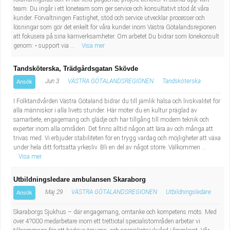
Industriell tillverkning
Behandlingsassistent/Socialpedagog
team. Du ingår i ett löneteam som ger service och konsultativt stöd åt våra
kunder. Förvaltningen Fastighet, stöd och service utvecklar processer och
lösningar som gör det enkelt för våra kunder inom Västra Götalandsregionen
Installation, drift, underhåll
Tandsköterska
att fokusera på sina kärnverksamheter. Om arbetet Du bidrar som lönekonsult
genom: • support via ...
Visa mer
Kropps- och skönhetsvård
Budbilsförare
Tandsköterska, Trädgårdsgatan Skövde
Jun 3
VÄSTRA GÖTALANDSREGIONEN
Tandsköterska
Ansök
Kultur, media, design
Tidningsbud/Tidningsdistributör
I Folktandvården Västra Götaland bidrar du till jämlik hälsa och livskvalitet för
Militärt arbete
Lärare i fritidshem/Fritidspedagog
alla människor i alla livets stunder. Här möter du en kultur präglad av
samarbete, engagemang och glädje och har tillgång till modern teknik och
experter inom alla områden. Det finns alltid någon att lära av och många att
Naturbruk
Taxiförare/Taxichaufför
trivas med. Vi erbjuder stabiliteten för en trygg vardag och möjligheter att växa
under hela ditt fortsatta yrkesliv. Bli en del av något större. Välkommen ...
Visa mer
Naturvetenskapligt arbete
Läkarsekreterare/Vårdadmin/Medicinsk
Utbildningsledare ambulansen Skaraborg
sekreterare
Pedagogiskt arbete
Maj 29
VÄSTRA GÖTALANDSREGIONEN
Utbildningsledare
Ansök
Lastbilsförare m.fl.
Sanering och renhållning
Skaraborgs Sjukhus – där engagemang, omtanke och kompetens möts. Med
över 4?000 medarbetare inom ett trettiotal specialistområden arbetar vi