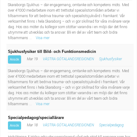
Skaraborgs Sjukhus – där engagemang, omtanke och kompetens möts. Med
över 4?000 medarbetare inom ett trettiotal specialistområden arbetar vi
tillsammans för att bedriva trauma- och specialistsjukvård i framkant. Vår
verksamhet finns i hela Skaraborg – och vi gör skillnad för våra invånare varje
dag. Hos oss möter du kollegor som stöttar varandra i en miljö där det finns
utrymme att utvecklas och ta ansvar. Bli en del av vårt team och bidra
tillsammans ...
Visa mer
Sjukhusfysiker till Bild- och Funktionsmedicin
Mar 19
VÄSTRA GÖTALANDSREGIONEN
Sjukhusfysiker
Ansök
Skaraborgs Sjukhus – där engagemang, omtanke och kompetens möts. Med
över 4?000 medarbetare inom ett trettiotal specialistområden arbetar vi
tillsammans för att bedriva trauma- och specialistsjukvård i framkant. Vår
verksamhet finns i hela Skaraborg – och vi gör skillnad för våra invånare varje
dag. Hos oss möter du kollegor som stöttar varandra i en miljö där det finns
utrymme att utvecklas och ta ansvar. Bli en del av vårt team och bidra
tillsammans ...
Visa mer
Specialpedagog/speciallärare
Mar 18
VÄSTRA GÖTALANDSREGIONEN
Specialpedagog
Ansök