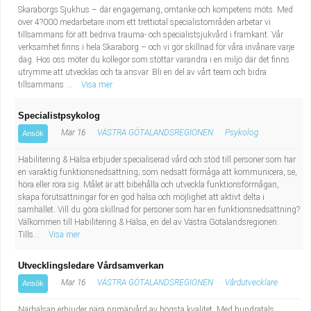
Skaraborgs Sjukhus – där engagemang, omtanke och kompetens möts. Med
över 4?000 medarbetare inom ett trettiotal specialistområden arbetar vi
tillsammans för att bedriva trauma- och specialistsjukvård i framkant. Vår
verksamhet finns i hela Skaraborg – och vi gör skillnad för våra invånare varje
dag. Hos oss möter du kollegor som stöttar varandra i en miljö där det finns
utrymme att utvecklas och ta ansvar. Bli en del av vårt team och bidra
tillsammans ...
Visa mer
Specialistpsykolog
Mar 16
VÄSTRA GÖTALANDSREGIONEN
Psykolog
Ansök
Habilitering & Hälsa erbjuder specialiserad vård och stöd till personer som har
en varaktig funktionsnedsättning; som nedsatt förmåga att kommunicera, se,
höra eller röra sig. Målet är att bibehålla och utveckla funktionsförmågan,
skapa förutsättningar för en god hälsa och möjlighet att aktivt delta i
samhället. Vill du göra skillnad för personer som har en funktionsnedsättning?
Välkommen till Habilitering & Hälsa, en del av Västra Götalandsregionen.
Tills...
Visa mer
Utvecklingsledare Vårdsamverkan
Mar 16
VÄSTRA GÖTALANDSREGIONEN
Vårdutvecklare
Ansök
Närhälsan erbjuder nära primärvård av högsta kvalitet. Med hundratals