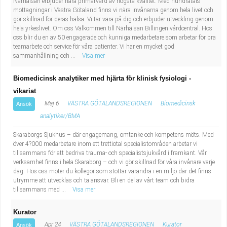
Närhälsan erbjuder nära primärvård av högsta kvalitet. Med hundratals
mottagningar i Västra Götaland finns vi nära invånarna genom hela livet och
gör skillnad för deras hälsa. Vi tar vara på dig och erbjuder utveckling genom
hela yrkeslivet. Om oss Välkommen till Närhälsan Billingen vårdcentral. Hos
oss blir du en av 50 engagerade och kunniga medarbetare som arbetar för bra
teamarbete och service för våra patienter. Vi har en mycket god
sammanhållning och ...
Visa mer
Biomedicinsk analytiker med hjärta för klinisk fysiologi -
vikariat
Maj 6
VÄSTRA GÖTALANDSREGIONEN
Biomedicinsk
Ansök
analytiker/BMA
Skaraborgs Sjukhus – där engagemang, omtanke och kompetens möts. Med
över 4?000 medarbetare inom ett trettiotal specialistområden arbetar vi
tillsammans för att bedriva trauma- och specialistsjukvård i framkant. Vår
verksamhet finns i hela Skaraborg – och vi gör skillnad för våra invånare varje
dag. Hos oss möter du kollegor som stöttar varandra i en miljö där det finns
utrymme att utvecklas och ta ansvar. Bli en del av vårt team och bidra
tillsammans med ...
Visa mer
Kurator
Apr 24
VÄSTRA GÖTALANDSREGIONEN
Kurator
Ansök