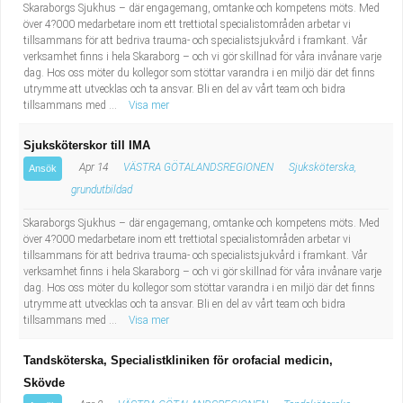
Skaraborgs Sjukhus – där engagemang, omtanke och kompetens möts. Med
över 4?000 medarbetare inom ett trettiotal specialistområden arbetar vi
tillsammans för att bedriva trauma- och specialistsjukvård i framkant. Vår
verksamhet finns i hela Skaraborg – och vi gör skillnad för våra invånare varje
dag. Hos oss möter du kollegor som stöttar varandra i en miljö där det finns
utrymme att utvecklas och ta ansvar. Bli en del av vårt team och bidra
tillsammans med ...
Visa mer
Sjuksköterskor till IMA
Apr 14
VÄSTRA GÖTALANDSREGIONEN
Sjuksköterska,
Ansök
grundutbildad
Skaraborgs Sjukhus – där engagemang, omtanke och kompetens möts. Med
över 4?000 medarbetare inom ett trettiotal specialistområden arbetar vi
tillsammans för att bedriva trauma- och specialistsjukvård i framkant. Vår
verksamhet finns i hela Skaraborg – och vi gör skillnad för våra invånare varje
dag. Hos oss möter du kollegor som stöttar varandra i en miljö där det finns
utrymme att utvecklas och ta ansvar. Bli en del av vårt team och bidra
tillsammans med ...
Visa mer
Tandsköterska, Specialistkliniken för orofacial medicin,
Skövde