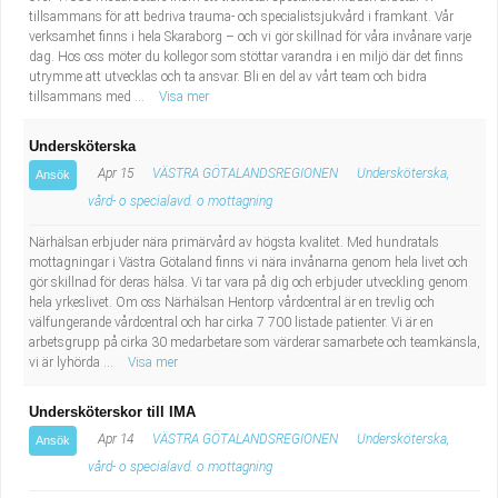
tillsammans för att bedriva trauma- och specialistsjukvård i framkant. Vår
verksamhet finns i hela Skaraborg – och vi gör skillnad för våra invånare varje
dag. Hos oss möter du kollegor som stöttar varandra i en miljö där det finns
utrymme att utvecklas och ta ansvar. Bli en del av vårt team och bidra
tillsammans med ...
Visa mer
Undersköterska
Apr 15
VÄSTRA GÖTALANDSREGIONEN
Undersköterska,
Ansök
vård- o specialavd. o mottagning
Närhälsan erbjuder nära primärvård av högsta kvalitet. Med hundratals
mottagningar i Västra Götaland finns vi nära invånarna genom hela livet och
gör skillnad för deras hälsa. Vi tar vara på dig och erbjuder utveckling genom
hela yrkeslivet. Om oss Närhälsan Hentorp vårdcentral är en trevlig och
välfungerande vårdcentral och har cirka 7 700 listade patienter. Vi är en
arbetsgrupp på cirka 30 medarbetare som värderar samarbete och teamkänsla,
vi är lyhörda ...
Visa mer
Undersköterskor till IMA
Apr 14
VÄSTRA GÖTALANDSREGIONEN
Undersköterska,
Ansök
vård- o specialavd. o mottagning