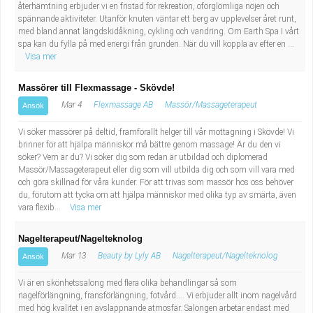
återhämtning erbjuder vi en fristad för rekreation, oförglömliga nöjen och
spännande aktiviteter. Utanför knuten väntar ett berg av upplevelser året runt,
med bland annat längdskidåkning, cykling och vandring. Om Earth Spa I vårt
spa kan du fylla på med energi från grunden. När du vill koppla av efter en ...
Visa mer
Massörer till Flexmassage - Skövde!
Mar 4
Flexmassage AB
Massör/Massageterapeut
Ansök
Vi söker massörer på deltid, framförallt helger till vår mottagning i Skövde! Vi
brinner för att hjälpa människor må bättre genom massage! Är du den vi
söker? Vem är du? Vi söker dig som redan är utbildad och diplomerad
Massör/Massageterapeut eller dig som vill utbilda dig och som vill vara med
och göra skillnad för våra kunder. För att trivas som massör hos oss behöver
du, förutom att tycka om att hjälpa människor med olika typ av smärta, även
vara flexib...
Visa mer
Nagelterapeut/Nagelteknolog
Mar 13
Beauty by Lyly AB
Nagelterapeut/Nagelteknolog
Ansök
Vi är en skönhetssalong med flera olika behandlingar så som
nagelförlängning, fransförlängning, fotvård.... Vi erbjuder allt inom nagelvård
med hög kvalitet i en avslappnande atmosfär. Salongen arbetar endast med