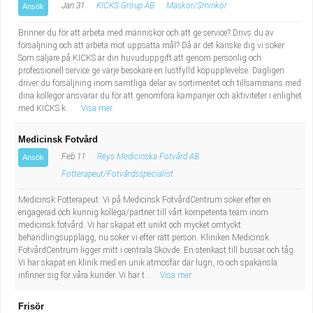
Jan 31
KICKS Group AB
Maskör/Sminkör
Ansök
Brinner du för att arbeta med människor och att ge service? Drivs du av
försäljning och att arbeta mot uppsatta mål? Då är det kanske dig vi söker.
Som säljare på KICKS är din huvuduppgift att genom personlig och
professionell service ge varje besökare en lustfylld köpupplevelse. Dagligen
driver du försäljning inom samtliga delar av sortimentet och tillsammans med
dina kollegor ansvarar du för att genomföra kampanjer och aktiviteter i enlighet
med KICKS k...
Visa mer
Medicinsk Fotvård
Feb 11
Reys Medicinska Fotvård AB
Ansök
Fotterapeut/Fotvårdsspecialist
Medicinsk Fotterapeut: Vi på Medicinsk FotvårdCentrum söker efter en
engagerad och kunnig kollega/partner till vårt kompetenta team inom
medicinsk fotvård. Vi har skapat ett unikt och mycket omtyckt
behandlingsupplägg, nu söker vi efter rätt person. Kliniken Medicinsk
FotvårdCentrum ligger mitt i centrala Skövde. En stenkast till bussar och tåg.
Vi har skapat en klinik med en unik atmosfär där lugn, ro och spakänsla
infinner sig för våra kunder. Vi har t...
Visa mer
Frisör