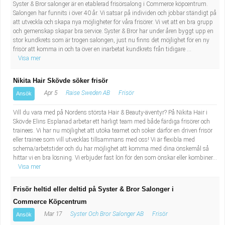
Syster & Bror salonger är en etablerad frisörsalong i Commerce köpcentrum.
Salongen har funnits i över 40 år. Vi satsar på individen och jobbar ständigt på
att utveckla och skapa nya möjligheter för våra frisörer. Vi vet att en bra grupp
och gemenskap skapar bra service. Syster & Bror har under åren byggt upp en
stor kundkrets som är trogen salongen, just nu finns det möjlighet för en ny
frisör att komma in och ta över en inarbetat kundkrets från tidigare ...
Visa mer
Nikita Hair Skövde söker frisör
Apr 5
Raise Sweden AB
Frisör
Ansök
Vill du vara med på Nordens största Hair & Beauty-äventyr? På Nikita Hair i
Skövde Elins Esplanad arbetar ett härligt team med både färdiga frisörer och
trainees. Vi har nu möjlighet att utöka teamet och söker därför en driven frisör
eller trainee som vill utvecklas tillsammans med oss! Vi är flexibla med
schema/arbetstider och du har möjlighet att komma med dina önskemål så
hittar vi en bra lösning. Vi erbjuder fast lön för den som önskar eller kombiner...
Visa mer
Frisör heltid eller deltid på Syster & Bror Salonger i
Commerce Köpcentrum
Mar 17
Syster Och Bror Salonger AB
Frisör
Ansök