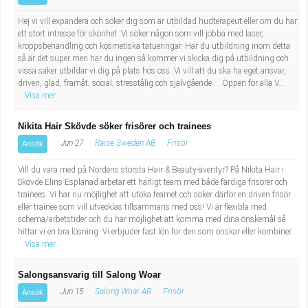
Hej vi vill expandera och söker dig som är utbildad hudterapeut eller om du har
ett stort intresse för skönhet. Vi söker någon som vill jobba med laser,
kroppsbehandling och kosmetiska tatueringar. Har du utbildning inom detta
så är det super men har du ingen så kommer vi skicka dig på utbildning och
vissa saker utbildar vi dig på plats hos oss. Vi vill att du ska ha eget ansvar,
driven, glad, framåt, social, stresstålig och självgående…. Öppen för alla V...
Visa mer
Nikita Hair Skövde söker frisörer och trainees
Jun 27
Raise Sweden AB
Frisör
Ansök
Vill du vara med på Nordens största Hair & Beauty-äventyr? På Nikita Hair i
Skövde Elins Esplanad arbetar ett härligt team med både färdiga frisörer och
trainees. Vi har nu möjlighet att utöka teamet och söker därför en driven frisör
eller trainee som vill utvecklas tillsammans med oss! Vi är flexibla med
schema/arbetstider och du har möjlighet att komma med dina önskemål så
hittar vi en bra lösning. Vi erbjuder fast lön för den som önskar eller kombiner...
Visa mer
Salongsansvarig till Salong Woar
Jun 15
Salong Woar AB
Frisör
Ansök