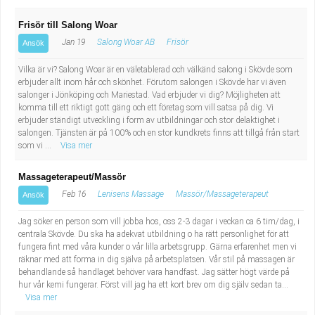
Frisör till Salong Woar
Jan 19
Salong Woar AB
Frisör
Ansök
Vilka är vi? Salong Woar är en väletablerad och välkänd salong i Skövde som
erbjuder allt inom hår och skönhet. Förutom salongen i Skövde har vi även
salonger i Jönköping och Mariestad. Vad erbjuder vi dig? Möjligheten att
komma till ett riktigt gott gäng och ett företag som vill satsa på dig. Vi
erbjuder ständigt utveckling i form av utbildningar och stor delaktighet i
salongen. Tjänsten är på 100% och en stor kundkrets finns att tillgå från start
som vi ...
Visa mer
Massageterapeut/Massör
Feb 16
Lenisens Massage
Massör/Massageterapeut
Ansök
Jag söker en person som vill jobba hos, oss 2-3 dagar i veckan ca 6 tim/dag, i
centrala Skövde. Du ska ha adekvat utbildning o ha rätt personlighet för att
fungera fint med våra kunder o vår lilla arbetsgrupp. Gärna erfarenhet men vi
räknar med att forma in dig själva på arbetsplatsen. Vår stil på massagen är
behandlande så handlaget behöver vara handfast. Jag sätter högt värde på
hur vår kemi fungerar. Först vill jag ha ett kort brev om dig själv sedan ta...
Visa mer