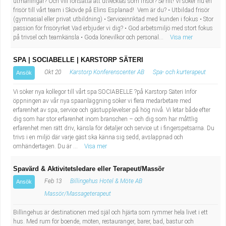
utmaningar? Och vill fortsätta att utvecklas som frisör? Se hit! Vi söker nu en
frisör till vårt team i Skövde på Elins Esplanad! Vem är du? • Utbildad frisör
(gymnasial eller privat utbildning) • Serviceinriktad med kunden i fokus • Stor
passion för frisöryrket Vad erbjuder vi dig? • God arbetsmiljö med stort fokus
på trivsel och teamkänsla • Goda lönevilkor och personal...
Visa mer
SPA | SOCIABELLE | KARSTORP SÄTERI
Okt 20
Karstorp Konferenscenter AB
Spa- och kurterapeut
Ansök
Vi söker nya kollegor till vårt spa SOCIABELLE ?på Karstorp Säteri Inför
öppningen av vår nya spaanläggning söker vi flera medarbetare med
erfarenhet av spa, service och gästupplevelser på hög nivå. Vi letar både efter
dig som har stor erfarenhet inom branschen – och dig som har måttlig
erfarenhet men rätt driv, känsla för detaljer och service ut i fingerspetsarna. Du
trivs i en miljö där varje gäst ska känna sig sedd, avslappnad och
omhändertagen. Du är ...
Visa mer
Spavärd & Aktivitetsledare eller Terapeut/Massör
Feb 13
Billingehus Hotel & Möte AB
Ansök
Massör/Massageterapeut
Billingehus är destinationen med själ och hjärta som rymmer hela livet i ett
hus. Med rum för boende, möten, restauranger, barer, bad, bastur och