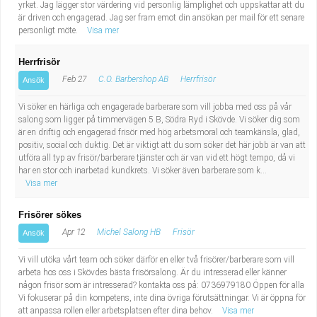
yrket. Jag lägger stor värdering vid personlig lämplighet och uppskattar att du
är driven och engagerad. Jag ser fram emot din ansökan per mail för ett senare
personligt möte.
Visa mer
Herrfrisör
Feb 27
C.O. Barbershop AB
Herrfrisör
Ansök
Vi söker en härliga och engagerade barberare som vill jobba med oss på vår
salong som ligger på timmervägen 5 B, Södra Ryd i Skövde. Vi söker dig som
är en driftig och engagerad frisör med hög arbetsmoral och teamkänsla, glad,
positiv, social och duktig. Det är viktigt att du som söker det här jobb är van att
utföra all typ av frisör/barberare tjänster och är van vid ett högt tempo, då vi
har en stor och inarbetad kundkrets. Vi söker även barberare som k...
Visa mer
Frisörer sökes
Apr 12
Michel Salong HB
Frisör
Ansök
Vi vill utöka vårt team och söker därför en eller två frisörer/barberare som vill
arbeta hos oss i Skövdes bästa frisörsalong. Är du intresserad eller känner
någon frisör som är intresserad? kontakta oss på: 0736979180 Öppen för alla
Vi fokuserar på din kompetens, inte dina övriga förutsättningar. Vi är öppna för
att anpassa rollen eller arbetsplatsen efter dina behov.
Visa mer