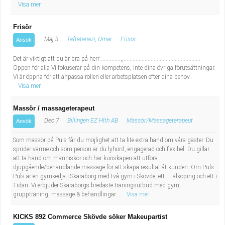
Visa mer
Frisör
Maj 3
Taftatanazi, Omar
Frisör
Ansök
Det är viktigt att du är bra på herr .............,,...................................................
Öppen för alla Vi fokuserar på din kompetens, inte dina övriga förutsättningar.
Vi är öppna för att anpassa rollen eller arbetsplatsen efter dina behov.
Visa mer
Massör / massageterapeut
Dec 7
Billingen EZ Hlth AB
Massör/Massageterapeut
Ansök
Som massör på Puls får du möjlighet att ta lite extra hand om våra gäster. Du
sprider värme och som person är du lyhörd, engagerad och flexibel. Du gillar
att ta hand om människor och har kunskapen att utföra
djupgående/behandlande massage för att skapa resultat åt kunden. Om Puls
Puls är en gymkedja i Skaraborg med två gym i Skövde, ett i Falköping och ett i
Tidan. Vi erbjuder Skaraborgs bredaste träningsutbud med gym,
gruppträning, massage & behandlingar...
Visa mer
KICKS 892 Commerce Skövde söker Makeupartist