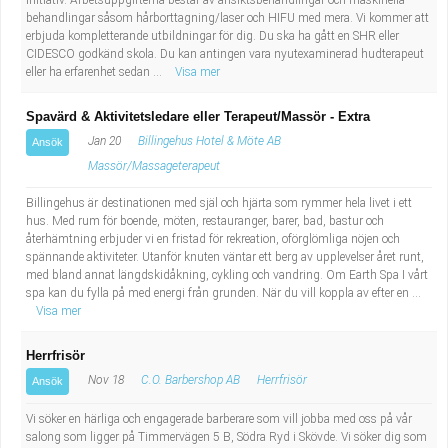
initiativ. Arbetsuppgifterna består av ansiktsbehandlingar och maskinella
behandlingar såsom hårborttagning/laser och HIFU med mera. Vi kommer att
erbjuda kompletterande utbildningar för dig. Du ska ha gått en SHR eller
CIDESCO godkänd skola. Du kan antingen vara nyutexaminerad hudterapeut
eller ha erfarenhet sedan ...
Visa mer
Spavärd & Aktivitetsledare eller Terapeut/Massör - Extra
Jan 20
Billingehus Hotel & Möte AB
Ansök
Massör/Massageterapeut
Billingehus är destinationen med själ och hjärta som rymmer hela livet i ett
hus. Med rum för boende, möten, restauranger, barer, bad, bastur och
återhämtning erbjuder vi en fristad för rekreation, oförglömliga nöjen och
spännande aktiviteter. Utanför knuten väntar ett berg av upplevelser året runt,
med bland annat längdskidåkning, cykling och vandring. Om Earth Spa I vårt
spa kan du fylla på med energi från grunden. När du vill koppla av efter en ...
Visa mer
Herrfrisör
Nov 18
C.O. Barbershop AB
Herrfrisör
Ansök
Vi söker en härliga och engagerade barberare som vill jobba med oss på vår
salong som ligger på Timmervägen 5 B, Södra Ryd i Skövde. Vi söker dig som