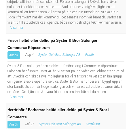
erbjuder allt inom hår och skönhet. Förutom salongen i Skövde har vi även
salonger i Jönköping och Mariestad. Vad erbjuder vi dig? Möjligheten att
komma till ett företag som vill satsa på dig och din utveckling. Vi ska alltid
ligga i framkant när det kommer till det senaste inom vår bransch. Därför ser
vi alltid till att utbilda oss löpande, både inom befintliga tekniker men även n...
Visa mer
Frisör heltid eller deltid på Syster & Bror Salonger i
Commerce Köpcentrum
Aug 4
Syster Och Bror Salonger AB
Frisör
Ansök
Syster & Bror salonger är en etablerad frisörsalong i Commerce köpcentrum.
Salongen har funnits i över 40 år. Vi satsar på individen och jobbar ständigt på
att utveckla och skapa nya möjligheter för våra frisörer. Vi vet att en bra grupp
och gemenskap skapar bra service. Syster & Bror har under åren byggt upp en
stor kundkrets som är trogen salongen och vi har ett väl etablerat varumärke i
området. Om tjänsten Att vara frisör hos oss innebär att du har en ...
Visa mer
Herrfrisör / Barberare heltid eller deltid på Syster & Bror i
Commerce
Jul 27
Syster Och Bror Salonger AB
Herrfrisör
Ansök