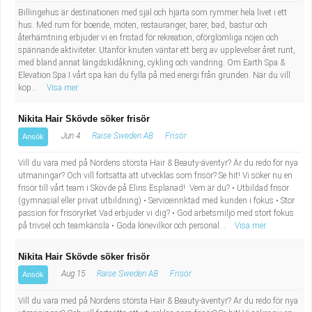
Billingehus är destinationen med själ och hjärta som rymmer hela livet i ett
hus. Med rum för boende, möten, restauranger, barer, bad, bastur och
återhämtning erbjuder vi en fristad för rekreation, oförglömliga nöjen och
spännande aktiviteter. Utanför knuten väntar ett berg av upplevelser året runt,
med bland annat längdskidåkning, cykling och vandring. Om Earth Spa &
Elevation Spa I vårt spa kan du fylla på med energi från grunden. När du vill
kop...
Visa mer
Nikita Hair Skövde söker frisör
Jun 4
Raise Sweden AB
Frisör
Ansök
Vill du vara med på Nordens största Hair & Beauty-äventyr? Är du redo för nya
utmaningar? Och vill fortsätta att utvecklas som frisör? Se hit! Vi söker nu en
frisör till vårt team i Skövde på Elins Esplanad! Vem är du? • Utbildad frisör
(gymnasial eller privat utbildning) • Serviceinriktad med kunden i fokus • Stor
passion för frisöryrket Vad erbjuder vi dig? • God arbetsmiljö med stort fokus
på trivsel och teamkänsla • Goda lönevilkor och personal...
Visa mer
Nikita Hair Skövde söker frisör
Aug 15
Raise Sweden AB
Frisör
Ansök
Vill du vara med på Nordens största Hair & Beauty-äventyr? Är du redo för nya