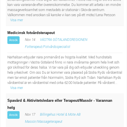
Fastighetsskötare
Socialt arbete
kan vara varierande efter överenskommelse. Du kommer att arbeta i en mindre
massageverksamhet som mestadels är stationär i Skövde centrum.
Välkommen med ansökan så kanske vi kan ses på ett möte//Lena Persson
Informatör/Kommunikatör
Säkerhetsarbete
Visa mer
Brevbärare
Tekniskt arbete
Medicinsk fotvårdsterapeut
Nov 14
VÄSTRA GÖTALANDSREGIONEN
Ansök
Sjuksköterska, grundutbildad
Transport
Fotterapeut/Fotvårdsspecialist
Närhälsan erbjuder nära primärvård av högsta kvalitet. Med hundratals
Kock, storhushåll
mottagningar i Västra Götaland finns vi nära invånarna genom hela livet och
gör skillnad för deras hälsa. Vi tar vara på dig och erbjuder utveckling genom
Undersköterska, vård- o specialavd. o mottagning
hela yrkeslivet. Om oss Du är kommer vara placerad på Södra Ryds vårdcentral
men tar emot patienter från Norrmalm, Södra Ryd och Tidan. Närhälsan Ryds
vårdcentral är en vårdcentral med cirka 6200 listade patienter. På vårdcent...
Bibliotekarie
Visa mer
Administrativ assistent
Spavärd & Aktivitetsledare eller Terapeut/Massör - Varannan
helg
Lärare i gymnasiet
Nov 17
Billingehus Hotel & Möte AB
Ansök
Massör/Massageterapeut