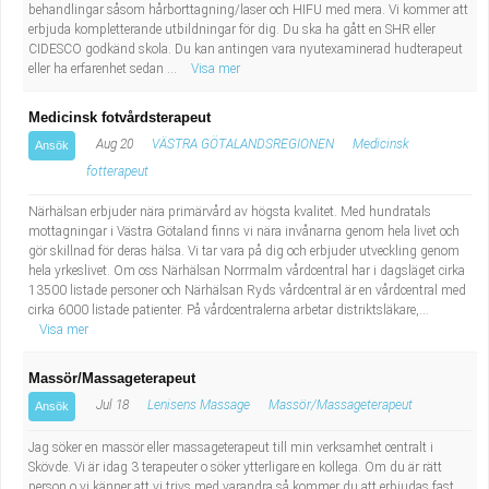
behandlingar såsom hårborttagning/laser och HIFU med mera. Vi kommer att
erbjuda kompletterande utbildningar för dig. Du ska ha gått en SHR eller
CIDESCO godkänd skola. Du kan antingen vara nyutexaminerad hudterapeut
eller ha erfarenhet sedan ...
Visa mer
Medicinsk fotvårdsterapeut
Aug 20
VÄSTRA GÖTALANDSREGIONEN
Medicinsk
Ansök
fotterapeut
Närhälsan erbjuder nära primärvård av högsta kvalitet. Med hundratals
mottagningar i Västra Götaland finns vi nära invånarna genom hela livet och
gör skillnad för deras hälsa. Vi tar vara på dig och erbjuder utveckling genom
hela yrkeslivet. Om oss Närhälsan Norrmalm vårdcentral har i dagsläget cirka
13500 listade personer och Närhälsan Ryds vårdcentral är en vårdcentral med
cirka 6000 listade patienter. På vårdcentralerna arbetar distriktsläkare,...
Visa mer
Massör/Massageterapeut
Jul 18
Lenisens Massage
Massör/Massageterapeut
Ansök
Jag söker en massör eller massageterapeut till min verksamhet centralt i
Skövde. Vi är idag 3 terapeuter o söker ytterligare en kollega. Om du är rätt
person o vi känner att vi trivs med varandra så kommer du att erbjudas fast