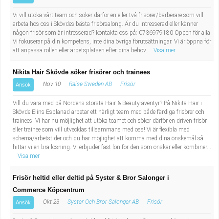
Vi vill utöka vårt team och söker därför en eller två frisörer/barberare som vill
arbeta hos oss i Skövdes bästa frisörsalong. Är du intresserad eller känner
någon frisör som är intresserad? kontakta oss på: 0736979180 Öppen för alla
Vi fokuserar på din kompetens, inte dina övriga förutsättningar. Vi är öppna för
att anpassa rollen eller arbetsplatsen efter dina behov.
Visa mer
Nikita Hair Skövde söker frisörer och trainees
Nov 10
Raise Sweden AB
Frisör
Ansök
Vill du vara med på Nordens största Hair & Beauty-äventyr? På Nikita Hair i
Skövde Elins Esplanad arbetar ett härligt team med både färdiga frisörer och
trainees. Vi har nu möjlighet att utöka teamet och söker därför en driven frisör
eller trainee som vill utvecklas tillsammans med oss! Vi är flexibla med
schema/arbetstider och du har möjlighet att komma med dina önskemål så
hittar vi en bra lösning. Vi erbjuder fast lön för den som önskar eller kombiner...
Visa mer
Frisör heltid eller deltid på Syster & Bror Salonger i
Commerce Köpcentrum
Okt 23
Syster Och Bror Salonger AB
Frisör
Ansök