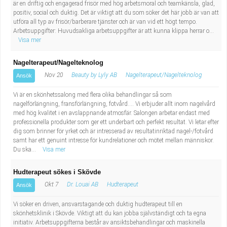
är en driftig och engagerad frisör med hög arbetsmoral och teamkänsla, glad,
positiv, social och duktig. Det är viktigt att du som söker det här jobb är van att
utföra all typ av frisör/barberare tjänster och är van vid ett högt tempo.
Arbetsuppgifter: Huvudsakliga arbetsuppgifter är att kunna klippa herrar o...
Visa mer
Nagelterapeut/Nagelteknolog
Nov 20
Beauty by Lyly AB
Nagelterapeut/Nagelteknolog
Ansök
Vi är en skönhetssalong med flera olika behandlingar så som
nagelförlängning, fransförlängning, fotvård.... Vi erbjuder allt inom nagelvård
med hög kvalitet i en avslappnande atmosfär. Salongen arbetar endast med
professionella produkter som ger ett underbart och perfekt resultat. Vi letar efter
dig som brinner för yrket och är intresserad av resultatinriktad nagel-/fotvård
samt har ett genuint intresse för kundrelationer och mötet mellan människor.
Du ska...
Visa mer
Hudterapeut sökes i Skövde
Okt 7
Dr. Louai AB
Hudterapeut
Ansök
Vi söker en driven, ansvarstagande och duktig hudterapeut till en
skönhetsklinik i Skövde. Viktigt att du kan jobba självständigt och ta egna
initiativ. Arbetsuppgifterna består av ansiktsbehandlingar och maskinella