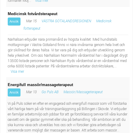
förmåner Möj...
Visa mer
Medicinsk fotvårdsterapeut
Mar 15
VÄSTRA GÖTALANDSREGIONEN
Medicinsk
Ansök
fotterapeut
Närhälsan erbjuder nära primärvård av högsta kvalitet. Med hundratals
mottagningar i Västra Götaland finns vi nära invånarna genom hela livet och
gör skillnad för deras hälsa. Vi tar vara på dig och erbjuder utveckling genom
hela yrkeslivet. Om oss Närhälsan Norrmalm vårdcentral har i dagsläget drygt
13500 listade personer och Närhälsan Ryds vårdcentral är en vårdcentral med
cirka 6000 listade patienter. På vårdcentralerna arbetar distriktsläkare,...
Visa mer
Energifull massör/massageterapeut
Mar 13
Go Puls AB
Massör/Massageterapeut
Ansök
Vi på Puls söker en efter en engagerad och energifull massör som vill förstärka
vårt härliga team på vår träningsanläggning på Billingen i Skövde. Vi erbjuder
en familjär arbetsmiljö och jobbar för att ge förstklassig service till våra kunder
oavsett om de gästar gymmet eller ska på behandling. Vår ambition är att du
ska kunna växa och utvecklas hos oss och vi försöker göra arbetsdagen så
varierande som möjligt där massagen är basen. Att arbeta som massör...