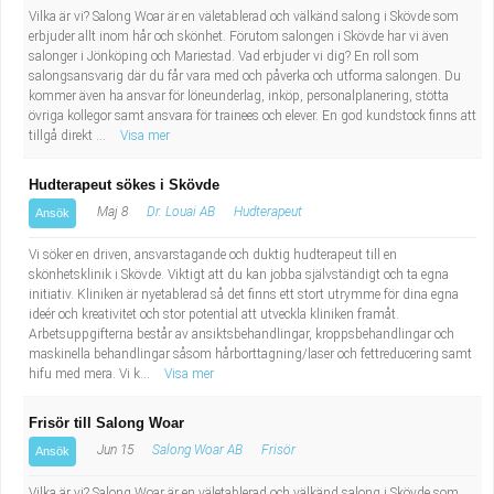
Vilka är vi? Salong Woar är en väletablerad och välkänd salong i Skövde som
erbjuder allt inom hår och skönhet. Förutom salongen i Skövde har vi även
salonger i Jönköping och Mariestad. Vad erbjuder vi dig? En roll som
salongsansvarig där du får vara med och påverka och utforma salongen. Du
kommer även ha ansvar för löneunderlag, inköp, personalplanering, stötta
övriga kollegor samt ansvara för trainees och elever. En god kundstock finns att
tillgå direkt ...
Visa mer
Hudterapeut sökes i Skövde
Maj 8
Dr. Louai AB
Hudterapeut
Ansök
Vi söker en driven, ansvarstagande och duktig hudterapeut till en
skönhetsklinik i Skövde. Viktigt att du kan jobba självständigt och ta egna
initiativ. Kliniken är nyetablerad så det finns ett stort utrymme för dina egna
ideér och kreativitet och stor potential att utveckla kliniken framåt.
Arbetsuppgifterna består av ansiktsbehandlingar, kroppsbehandlingar och
maskinella behandlingar såsom hårborttagning/laser och fettreducering samt
hifu med mera. Vi k...
Visa mer
Frisör till Salong Woar
Jun 15
Salong Woar AB
Frisör
Ansök
Vilka är vi? Salong Woar är en väletablerad och välkänd salong i Skövde som