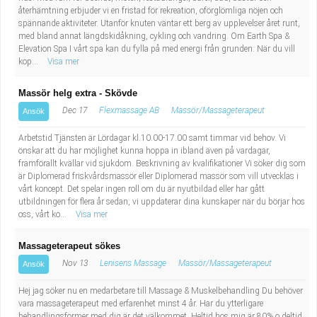
återhämtning erbjuder vi en fristad för rekreation, oförglömliga nöjen och
Industriell tillverkning
Behandlingsassistent/Socialpedagog
spännande aktiviteter. Utanför knuten väntar ett berg av upplevelser året runt,
med bland annat längdskidåkning, cykling och vandring. Om Earth Spa &
Installation, drift, underhåll
Tandsköterska
Elevation Spa I vårt spa kan du fylla på med energi från grunden. När du vill
kop...
Visa mer
Kropps- och skönhetsvård
Budbilsförare
Massör helg extra - Skövde
Dec 17
Flexmassage AB
Massör/Massageterapeut
Ansök
Kultur, media, design
Tidningsbud/Tidningsdistributör
Arbetstid Tjänsten är Lördagar kl.10.00-17.00 samt timmar vid behov. Vi
Militärt arbete
Lärare i fritidshem/Fritidspedagog
önskar att du har möjlighet kunna hoppa in ibland även på vardagar,
framförallt kvällar vid sjukdom. Beskrivning av kvalifikationer Vi söker dig som
är Diplomerad friskvårdsmassör eller Diplomerad massör som vill utvecklas i
Naturbruk
Taxiförare/Taxichaufför
vårt koncept. Det spelar ingen roll om du är nyutbildad eller har gått
utbildningen för flera år sedan, vi uppdaterar dina kunskaper när du börjar hos
oss, vårt ko...
Visa mer
Naturvetenskapligt arbete
Läkarsekreterare/Vårdadmin/Medicinsk
Massageterapeut sökes
sekreterare
Pedagogiskt arbete
Nov 13
Lenisens Massage
Massör/Massageterapeut
Ansök
Lastbilsförare m.fl.
Sanering och renhållning
Hej jag söker nu en medarbetare till Massage & Muskelbehandling Du behöver
vara massageterapeut med erfarenhet minst 4 år. Har du ytterligare
behandlingsformer med dig är det välkommet. Heltid hos mig är 80% o deltid