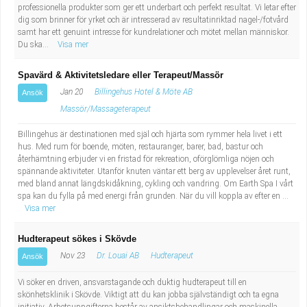
professionella produkter som ger ett underbart och perfekt resultat. Vi letar efter
dig som brinner för yrket och är intresserad av resultatinriktad nagel-/fotvård
samt har ett genuint intresse för kundrelationer och mötet mellan människor.
Du ska...
Visa mer
Spavärd & Aktivitetsledare eller Terapeut/Massör
Jan 20
Billingehus Hotel & Möte AB
Ansök
Massör/Massageterapeut
Billingehus är destinationen med själ och hjärta som rymmer hela livet i ett
hus. Med rum för boende, möten, restauranger, barer, bad, bastur och
återhämtning erbjuder vi en fristad för rekreation, oförglömliga nöjen och
spännande aktiviteter. Utanför knuten väntar ett berg av upplevelser året runt,
med bland annat längdskidåkning, cykling och vandring. Om Earth Spa I vårt
spa kan du fylla på med energi från grunden. När du vill koppla av efter en ...
Visa mer
Hudterapeut sökes i Skövde
Nov 23
Dr. Louai AB
Hudterapeut
Ansök
Vi söker en driven, ansvarstagande och duktig hudterapeut till en
skönhetsklinik i Skövde. Viktigt att du kan jobba självständigt och ta egna