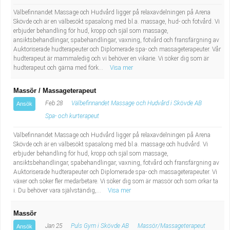
Välbefinnandet Massage och Hudvård ligger på relaxavdelningen på Arena
Skövde och är en välbesökt spasalong med bl.a. massage, hud- och fotvård. Vi
erbjuder behandling för hud, kropp och själ som massage,
ansiktsbehandlingar, spabehandlingar, vaxning, fotvård och fransfärgning av
Auktoriserade hudterapeuter och Diplomerade spa- och massageterapeuter. Vår
hudterapeut är mammaledig och vi behöver en vikarie. Vi söker dig som är
hudterapeut och gärna med förk...
Visa mer
Massör / Massageterapeut
Feb 28
Välbefinnandet Massage och Hudvård i Skövde AB
Ansök
Spa- och kurterapeut
Välbefinnandet Massage och Hudvård ligger på relaxavdelningen på Arena
Skövde och är en välbesökt spasalong med bl.a. massage och hudvård. Vi
erbjuder behandling för hud, kropp och själ som massage,
ansiktsbehandlingar, spabehandlingar, vaxning, fotvård och fransfärgning av
Auktoriserade hudterapeuter och Diplomerade spa- och massageterapeuter. Vi
växer och söker fler medarbetare. Vi söker dig som är massör och som orkar ta
i. Du behöver vara självständig,...
Visa mer
Massör
Jan 25
Puls Gym i Skövde AB
Massör/Massageterapeut
Ansök