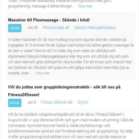
Tidan. Vi erbjuder Skaraborgs bredaste träningsutbud med gym,
gruppträning, massage & behandlingar...
Visa mer
Massörer till Flexmassage - Skövde i höst!
Jun 28
Flexmassage AB
Massör/Massageterapeut
Ansök
Vi söker massörer till vår nya mottagning som öppnar Skövde i oktober på
Ingegatan 5! Vi brinner för att hjälpa människor må bättre genom massage! Är
du den vi söker? Vem är du? Vi söker dig som redan är utbildad och
diplomerad Massör/Massageterapeut eller dig som vill utbilda dig och som
vill vara med och göra skillnad för våra kunder. För att trivas som massör hos
oss behöver du, förutom att tycka om att hjälpa människor med olika typ av
smärta, även...
Visa mer
Vill du jobba som gruppträningsinstruktör - sök till oss på
Fitness24Seven!
Jun 9
Fitness 24Seven AB
Stylist
Ansök
Vill du ha världens roligaste extrajobb och bli en del av Fitness24Seven? I
Augusti slår vi upp dörrarna till ett nytt gym med modern utrustning i Skövde
Commerce. Gymmet kommer bestå av både styrketränings- och
konditionsmaskiner samt en stor friviktsavdelning och gruppträning. Nu letar
vi efter gruppträningsinstruktörer som vill vara med och sprida massor av