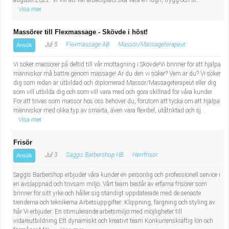
augusti 2022. Vi vill att vår arbetsplats ska vara en lugn, trygg och st...
Visa mer
Massörer till Flexmassage - Skövde i höst!
Jul 5
Flexmassage AB
Massör/Massageterapeut
Ansök
Vi söker massörer på deltid till vår mottagning i Skövde!Vi brinner för att hjälpa
människor må bättre genom massage! Är du den vi söker? Vem är du? Vi söker
dig som redan är utbildad och diplomerad Massör/Massageterapeut eller dig
som vill utbilda dig och som vill vara med och göra skillnad för våra kunder.
För att trivas som massör hos oss behöver du, förutom att tycka om att hjälpa
människor med olika typ av smärta, även vara flexibel, utåtriktad och sj...
Visa mer
Frisör
Jul 3
Saggis Barbershop HB
Herrfrisör
Ansök
Saggis Barbershop erbjuder våra kunder en personlig och professionell service i
en avslappnad och trivsam miljö. Vårt team består av erfarna frisörer som
brinner för sitt yrke och håller sig ständigt uppdaterade med de senaste
trenderna och teknikerna Arbetsuppgifter: Klippning, färgning och styling av
hår Vi erbjuder: En stimulerande arbetsmiljö med möjligheter till
vidareutbildning Ett dynamiskt och kreativt team Konkurrenskraftig lön och