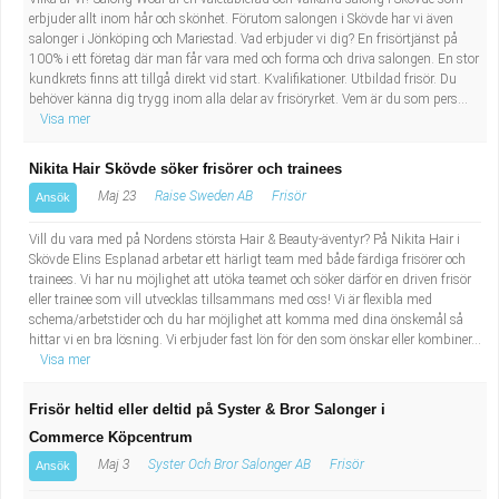
erbjuder allt inom hår och skönhet. Förutom salongen i Skövde har vi även
salonger i Jönköping och Mariestad. Vad erbjuder vi dig? En frisörtjänst på
100% i ett företag där man får vara med och forma och driva salongen. En stor
kundkrets finns att tillgå direkt vid start. Kvalifikationer. Utbildad frisör. Du
behöver känna dig trygg inom alla delar av frisöryrket. Vem är du som pers...
Visa mer
Nikita Hair Skövde söker frisörer och trainees
Maj 23
Raise Sweden AB
Frisör
Ansök
Vill du vara med på Nordens största Hair & Beauty-äventyr? På Nikita Hair i
Skövde Elins Esplanad arbetar ett härligt team med både färdiga frisörer och
trainees. Vi har nu möjlighet att utöka teamet och söker därför en driven frisör
eller trainee som vill utvecklas tillsammans med oss! Vi är flexibla med
schema/arbetstider och du har möjlighet att komma med dina önskemål så
hittar vi en bra lösning. Vi erbjuder fast lön för den som önskar eller kombiner...
Visa mer
Frisör heltid eller deltid på Syster & Bror Salonger i
Commerce Köpcentrum
Maj 3
Syster Och Bror Salonger AB
Frisör
Ansök