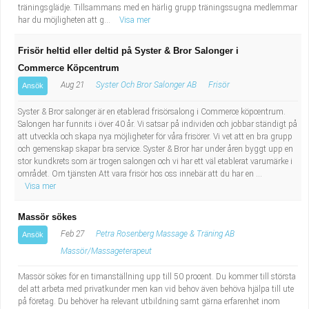
träningsglädje. Tillsammans med en härlig grupp träningssugna medlemmar
har du möjligheten att g...
Visa mer
Frisör heltid eller deltid på Syster & Bror Salonger i
Commerce Köpcentrum
Aug 21
Syster Och Bror Salonger AB
Frisör
Ansök
Syster & Bror salonger är en etablerad frisörsalong i Commerce köpcentrum.
Salongen har funnits i över 40 år. Vi satsar på individen och jobbar ständigt på
att utveckla och skapa nya möjligheter för våra frisörer. Vi vet att en bra grupp
och gemenskap skapar bra service. Syster & Bror har under åren byggt upp en
stor kundkrets som är trogen salongen och vi har ett väl etablerat varumärke i
området. Om tjänsten Att vara frisör hos oss innebär att du har en ...
Visa mer
Massör sökes
Feb 27
Petra Rosenberg Massage & Träning AB
Ansök
Massör/Massageterapeut
Massör sökes för en timanställning upp till 50 procent. Du kommer till största
del att arbeta med privatkunder men kan vid behov även behöva hjälpa till ute
på företag. Du behöver ha relevant utbildning samt gärna erfarenhet inom