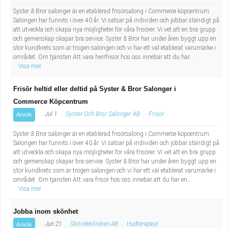
Syster & Bror salonger är en etablerad frisörsalong i Commerce köpcentrum.
Salongen har funnits i över 40 år. Vi satsar på individen och jobbar ständigt på
att utveckla och skapa nya möjligheter för våra frisörer. Vi vet att en bra grupp
och gemenskap skapar bra service. Syster & Bror har under åren byggt upp en
stor kundkrets som är trogen salongen och vi har ett väl etablerat varumärke i
området. Om tjänsten Att vara herrfrisör hos oss innebär att du har...
Visa mer
Frisör heltid eller deltid på Syster & Bror Salonger i
Commerce Köpcentrum
Jul 1
Syster Och Bror Salonger AB
Frisör
Ansök
Syster & Bror salonger är en etablerad frisörsalong i Commerce köpcentrum.
Salongen har funnits i över 40 år. Vi satsar på individen och jobbar ständigt på
att utveckla och skapa nya möjligheter för våra frisörer. Vi vet att en bra grupp
och gemenskap skapar bra service. Syster & Bror har under åren byggt upp en
stor kundkrets som är trogen salongen och vi har ett väl etablerat varumärke i
området. Om tjänsten Att vara frisör hos oss innebär att du har en...
Visa mer
Jobba inom skönhet
Jun 21
Skövdekliniken AB
Hudterapeut
Ansök