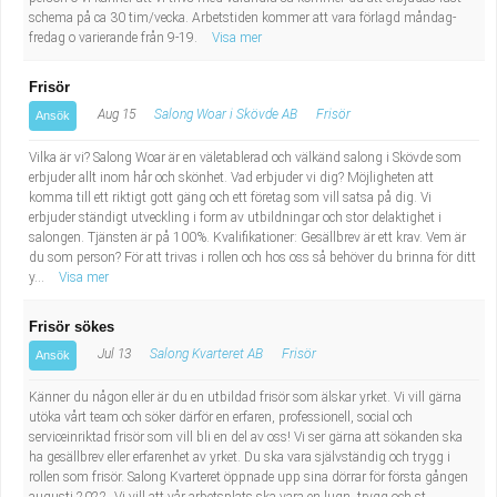
schema på ca 30 tim/vecka. Arbetstiden kommer att vara förlagd måndag-
fredag o varierande från 9-19.
Visa mer
Frisör
Aug 15
Salong Woar i Skövde AB
Frisör
Ansök
Vilka är vi? Salong Woar är en väletablerad och välkänd salong i Skövde som
erbjuder allt inom hår och skönhet. Vad erbjuder vi dig? Möjligheten att
komma till ett riktigt gott gäng och ett företag som vill satsa på dig. Vi
erbjuder ständigt utveckling i form av utbildningar och stor delaktighet i
salongen. Tjänsten är på 100%. Kvalifikationer: Gesällbrev är ett krav. Vem är
du som person? För att trivas i rollen och hos oss så behöver du brinna för ditt
y...
Visa mer
Frisör sökes
Jul 13
Salong Kvarteret AB
Frisör
Ansök
Känner du någon eller är du en utbildad frisör som älskar yrket. Vi vill gärna
utöka vårt team och söker därför en erfaren, professionell, social och
serviceinriktad frisör som vill bli en del av oss! Vi ser gärna att sökanden ska
ha gesällbrev eller erfarenhet av yrket. Du ska vara självständig och trygg i
rollen som frisör. Salong Kvarteret öppnade upp sina dörrar för första gången