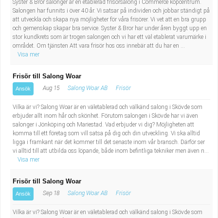
Syster & Bror salonger är en etablerad frisörsalong i Commerce köpcentrum.
Salongen har funnits i över 40 år. Vi satsar på individen och jobbar ständigt på
att utveckla och skapa nya möjligheter för våra frisörer. Vi vet att en bra grupp
och gemenskap skapar bra service. Syster & Bror har under åren byggt upp en
stor kundkrets som är trogen salongen och vi har ett väl etablerat varumärke i
området. Om tjänsten Att vara frisör hos oss innebär att du har en ...
Visa mer
Frisör till Salong Woar
Aug 15
Salong Woar AB
Frisör
Ansök
Vilka är vi? Salong Woar är en väletablerad och välkänd salong i Skövde som
erbjuder allt inom hår och skönhet. Förutom salongen i Skövde har vi även
salonger i Jönköping och Mariestad. Vad erbjuder vi dig? Möjligheten att
komma till ett företag som vill satsa på dig och din utveckling. Vi ska alltid
ligga i framkant när det kommer till det senaste inom vår bransch. Därför ser
vi alltid till att utbilda oss löpande, både inom befintliga tekniker men även n...
Visa mer
Frisör till Salong Woar
Sep 18
Salong Woar AB
Frisör
Ansök
Vilka är vi? Salong Woar är en väletablerad och välkänd salong i Skövde som