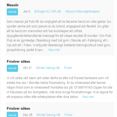
Massör
Jan 6
Billingen EZ Hlth AB
Massör/Massageterapeut
Ansök
Som massör på Puls får du möjlighet att ta lite extra hand om våra gäster. Du
sprider värme och som person är du lyhörd, engagerad och flexibel. Du gillar
att ta hand om människor och har kunskapen att utföra
djupgående/behandlande massage för att skapa resultat åt kunden. Om Puls
Puls är en gymkedja i Skaraborg med två gym i Skövde, ett i Falköping, ett i
Hjo och ett i Tidan. Vi erbjuder Skaraborgs bredaste träningsutbud med gym,
gruppträning, padel & spo...
Visa mer
Frisörer sökes
Okt 31
Michel Salong HB
Frisör
Ansök
Vi vill utöka vårt team och söker därför en eller två frisörer/barberare som vill
arbeta hos oss i Skövdes bästa frisörsalong. Är du intresserad eller känner
någon frisör som är intresserad? kontakta oss på: 0736979180 Öppen för alla
Vi fokuserar på din kompetens, inte dina övriga förutsättningar. Vi är öppna för
att anpassa rollen eller arbetsplatsen efter dina behov.
Visa mer
Frisörer sökes
Dec 28
Michel Salong HB
Frisör
Ansök