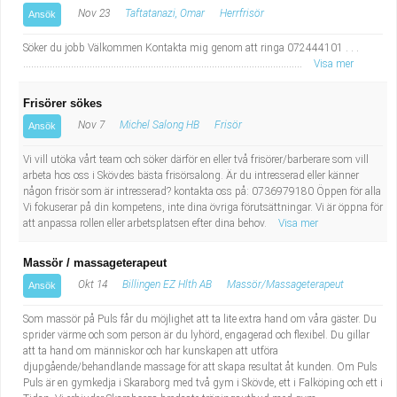
Nov 23
Taftatanazi, Omar
Herrfrisör
Ansök
Söker du jobb Välkommen Kontakta mig genom att ringa 072444101 . . .
.........................................................................................................
Visa mer
Frisörer sökes
Nov 7
Michel Salong HB
Frisör
Ansök
Vi vill utöka vårt team och söker därför en eller två frisörer/barberare som vill
arbeta hos oss i Skövdes bästa frisörsalong. Är du intresserad eller känner
någon frisör som är intresserad? kontakta oss på: 0736979180 Öppen för alla
Vi fokuserar på din kompetens, inte dina övriga förutsättningar. Vi är öppna för
att anpassa rollen eller arbetsplatsen efter dina behov.
Visa mer
Massör / massageterapeut
Okt 14
Billingen EZ Hlth AB
Massör/Massageterapeut
Ansök
Som massör på Puls får du möjlighet att ta lite extra hand om våra gäster. Du
sprider värme och som person är du lyhörd, engagerad och flexibel. Du gillar
att ta hand om människor och har kunskapen att utföra
djupgående/behandlande massage för att skapa resultat åt kunden. Om Puls
Puls är en gymkedja i Skaraborg med två gym i Skövde, ett i Falköping och ett i