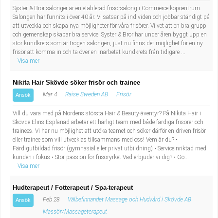
Syster & Bror salonger är en etablerad frisörsalong i Commerce köpcentrum.
Salongen har funnits i över 40 år. Vi satsar på individen och jobbar ständigt på
att utveckla och skapa nya möjligheter för våra frisörer. Vi vet att en bra grupp
och gemenskap skapar bra service. Syster & Bror har under åren byggt upp en
stor kundkrets som är trogen salongen, just nu finns det möjlighet för en ny
frisör att komma in och ta över en inarbetat kundkrets från tidigare ...
Visa mer
Nikita Hair Skövde söker frisör och trainee
Mar 4
Raise Sweden AB
Frisör
Ansök
Vill du vara med på Nordens största Hair & Beauty-äventyr? På Nikita Hair i
Skövde Elins Esplanad arbetar ett härligt team med både färdiga frisörer och
trainees. Vi har nu möjlighet att utöka teamet och söker därför en driven frisör
eller trainee som vill utvecklas tillsammans med oss! Vem är du? •
Färdigutbildad frisör (gymnasial eller privat utbildning) • Serviceinriktad med
kunden i fokus • Stor passion för frisöryrket Vad erbjuder vi dig? • Go...
Visa mer
Hudterapeut / Fotterapeut / Spa-terapeut
Feb 28
Välbefinnandet Massage och Hudvård i Skövde AB
Ansök
Massör/Massageterapeut