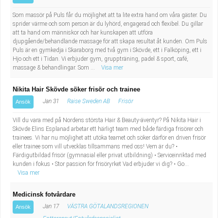
Som massör på Puls får du möjlighet att ta lite extra hand om våra gäster. Du
sprider värme och som person är du lyhörd, engagerad och flexibel. Du gillar
att ta hand om människor och har kunskapen att utföra
djupgående/behandlande massage för att skapa resultat åt kunden. Om Puls
Puls är en gymkedja i Skaraborg med två gym i Skövde, ett i Falköping, ett i
Hjo och ett i Tidan. Vi erbjuder gym, gruppträning, padel & sport, café,
massage & behandlingar. Som ...
Visa mer
Nikita Hair Skövde söker frisör och trainee
Jan 31
Raise Sweden AB
Frisör
Ansök
Vill du vara med på Nordens största Hair & Beauty-äventyr? På Nikita Hair i
Skövde Elins Esplanad arbetar ett härligt team med både färdiga frisörer och
trainees. Vi har nu möjlighet att utöka teamet och söker därför en driven frisör
eller trainee som vill utvecklas tillsammans med oss! Vem är du? •
Färdigutbildad frisör (gymnasial eller privat utbildning) • Serviceinriktad med
kunden i fokus • Stor passion för frisöryrket Vad erbjuder vi dig? • Go...
Visa mer
Medicinsk fotvårdare
Jan 17
VÄSTRA GÖTALANDSREGIONEN
Ansök