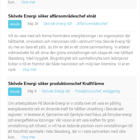
kun...
Visa mer
Skövde Energi söker affärsområdeschef elnät
Maj 26
Skövde Energi AB
Affärsområdeschef
Ansök
Vill du vara med och forma framtidens energilösningar i en organisation där
hållbarhet, innovation och människan står i centrum? Hos Skövde Energi får
du mer än bara ett jobb, du blir en del av ett större sammanhang. Vi arbetar
målmedvetet för att driva den gröna omställningen och skapa ett mer hållbart
Skaraborg. Med trygghet, långsiktighet och samhällsnytta som ledstjärnor
bidrar vi till en framtid där både människor och miljö kan blomstra. Vi är en
nyck...
Visa mer
Skövde Energi söker produktionschef KraftVärme
Maj 9
Skövde Energi AB
Produktionschef, anläggning
Ansök
Om arbetsplatsen På Skövde Energi är vi stolta över att vara en pålitlig
energileverantör och en drivande kraft för hållbar utveckling i Skövde och
regionen. Vi levererar el, fjärrvärme och fjärrkyla med fokus på förnybar energi
och energieffektiva lösningar. Vår vision är att vara kraften för grön
omställning och tillväxt; vi vill ha en ledande position inom omställningen till
ett fossilfritt samhälle i hela Skaraborg, där vi i nära samverkan med våra
kun...
Visa mer