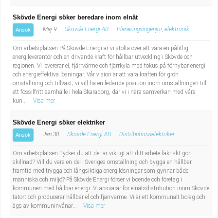
Skövde Energi söker beredare inom elnät
Maj 9
Skövde Energi AB
Planeringsingenjör, elektronik
Ansök
Om arbetsplatsen På Skövde Energi är vi stolta över att vara en pålitlig
energileverantör och en drivande kraft för hållbar utveckling i Skövde och
regionen. Vi levererar el, fjärrvärme och fjärrkyla med fokus på förnybar energi
och energieffektiva lösningar. Vår vision är att vara kraften för grön
omställning och tillväxt; vi vill ha en ledande position inom omställningen till
ett fossilfritt samhälle i hela Skaraborg, där vi i nära samverkan med våra
kun...
Visa mer
Skövde Energi söker elektriker
Jan 30
Skövde Energi AB
Distributionselektriker
Ansök
Om arbetsplatsen Tycker du att det är viktigt att ditt arbete faktiskt gör
skillnad? Vill du vara en del i Sveriges omställning och bygga en hållbar
framtid med trygga och långsiktiga energilösningar som gynnar både
människa och miljö? På Skövde Energi förser vi boende och företag i
kommunen med hållbar energi. Vi ansvarar för elnätsdistribution inom Skövde
tätort och producerar hållbar el och fjärrvärme. Vi är ett kommunalt bolag och
ägs av kommuninvånar...
Visa mer