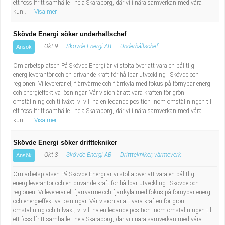
ett fossilfritt samhälle i hela Skaraborg, där vi i nära samverkan med våra
Fastighetsskötare
Socialt arbete
kun...
Visa mer
Informatör/Kommunikatör
Säkerhetsarbete
Skövde Energi söker underhållschef
Okt 9
Skövde Energi AB
Underhållschef
Ansök
Brevbärare
Tekniskt arbete
Om arbetsplatsen På Skövde Energi är vi stolta över att vara en pålitlig
energileverantör och en drivande kraft för hållbar utveckling i Skövde och
Sjuksköterska, grundutbildad
Transport
regionen. Vi levererar el, fjärrvärme och fjärrkyla med fokus på förnybar energi
och energieffektiva lösningar. Vår vision är att vara kraften för grön
omställning och tillväxt; vi vill ha en ledande position inom omställningen till
Kock, storhushåll
ett fossilfritt samhälle i hela Skaraborg, där vi i nära samverkan med våra
kun...
Visa mer
Undersköterska, vård- o specialavd. o mottagning
Skövde Energi söker drifttekniker
Bibliotekarie
Okt 3
Skövde Energi AB
Drifttekniker, värmeverk
Ansök
Om arbetsplatsen På Skövde Energi är vi stolta över att vara en pålitlig
Administrativ assistent
energileverantör och en drivande kraft för hållbar utveckling i Skövde och
regionen. Vi levererar el, fjärrvärme och fjärrkyla med fokus på förnybar energi
Lärare i gymnasiet
och energieffektiva lösningar. Vår vision är att vara kraften för grön
omställning och tillväxt; vi vill ha en ledande position inom omställningen till
ett fossilfritt samhälle i hela Skaraborg, där vi i nära samverkan med våra