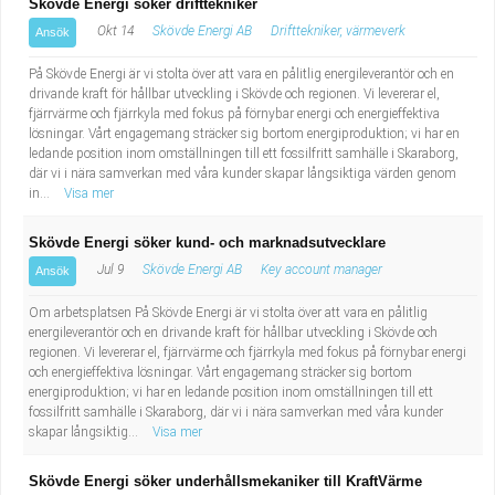
Skövde Energi söker drifttekniker
Okt 14
Skövde Energi AB
Drifttekniker, värmeverk
Ansök
På Skövde Energi är vi stolta över att vara en pålitlig energileverantör och en
drivande kraft för hållbar utveckling i Skövde och regionen. Vi levererar el,
fjärrvärme och fjärrkyla med fokus på förnybar energi och energieffektiva
lösningar. Vårt engagemang sträcker sig bortom energiproduktion; vi har en
ledande position inom omställningen till ett fossilfritt samhälle i Skaraborg,
där vi i nära samverkan med våra kunder skapar långsiktiga värden genom
in...
Visa mer
Skövde Energi söker kund- och marknadsutvecklare
Jul 9
Skövde Energi AB
Key account manager
Ansök
Om arbetsplatsen På Skövde Energi är vi stolta över att vara en pålitlig
energileverantör och en drivande kraft för hållbar utveckling i Skövde och
regionen. Vi levererar el, fjärrvärme och fjärrkyla med fokus på förnybar energi
och energieffektiva lösningar. Vårt engagemang sträcker sig bortom
energiproduktion; vi har en ledande position inom omställningen till ett
fossilfritt samhälle i Skaraborg, där vi i nära samverkan med våra kunder
skapar långsiktig...
Visa mer
Skövde Energi söker underhållsmekaniker till KraftVärme