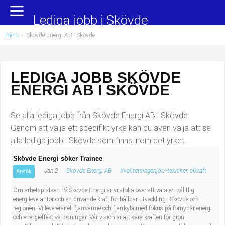
Yrkesområden
Populära jobb
Lediga jobb i Skövde
Hem
›
Skövde Energi AB - Skövde
Administration, ekonomi, juridik
Undersköterska, hemtjänst och äldreboende
Bygg och anläggning
Städare/Lokalvårdare
LEDIGA JOBB SKÖVDE
ENERGI AB I SKÖVDE
Chefer och verksamhetsledare
Barnskötare
Data/IT
Lärare i förskola/Förskollärare
Se alla lediga jobb från Skövde Energi AB i Skövde.
Genom att välja ett specifikt yrke kan du även välja att se
Försäljning, inköp, marknadsföring
Lagerarbetare
alla lediga jobb i Skövde som finns inom det yrket.
Skövde Energi söker Trainee
Hantverksyrken
Bussförare/Busschaufför
Jan 2
Skövde Energi AB
Kvalitetsingenjör/-tekniker, elkraft
Ansök
Hotell, restaurang, storhushåll
Elevassistent
Om arbetsplatsen På Skövde Energi är vi stolta över att vara en pålitlig
energileverantör och en drivande kraft för hållbar utveckling i Skövde och
regionen. Vi levererar el, fjärrvärme och fjärrkyla med fokus på förnybar energi
Hälso- och sjukvård
Personlig assistent
och energieffektiva lösningar. Vår vision är att vara kraften för grön