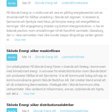
Sep 25
Skövde Energi AB
Underhållsmekaniker
Ansök
På Skövde Energi är vi stolta över att vara en pålitlig energileverantör och en
drivande kraft för hållbar utveckling i Skövde och regionen. Vi levererar el,
fjärrvärme och fjärrkyla med fokus på förnybar energi och energieffektiva
lösningar. Vårt engagemang sträcker sig bortom energiproduktion; vi har en
ledande position inom omställningen till ett fossilfritt samhälle i Skaraborg,
där vi i nära samverkan med våra kunder skapar långsiktiga värden genom
in...
Visa mer
Skövde Energi söker maskinförare
Mar 14
Skövde Energi AB
Lastmaskinförare
Ansök
Om arbetsplatsen På Skövde Energi förser vi boende och företag i kommunen
med klimatsmart energi. Vi ansvarar för elnätsdistribution inom Skövde tätort
och producerar hållbar el och fjärrvärme. Vi är ett kommunalt bolag och ägs av
kommuninvånarna genom Skövde Stadshus AB. Det innebär bland annat att
all vår avkastning återinvesteras i företaget eller i Skövde kommuns olika
verksamheter. Våra värdeord är tillsammans, ansvar, nytänkande och hjärta,
och det ä...
Visa mer
Skövde Energi söker distributionselektriker
Maj 6
Skövde Energi AB
Distributionselektriker
Ansök