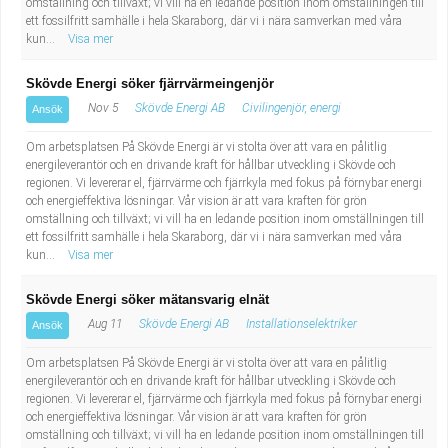
omställning och tillväxt; vi vill ha en ledande position inom omställningen till
Industriell tillverkning
Behandlingsassistent/Socialpedagog
ett fossilfritt samhälle i hela Skaraborg, där vi i nära samverkan med våra
kun...
Visa mer
Installation, drift, underhåll
Tandsköterska
Skövde Energi söker fjärrvärmeingenjör
Nov 5
Skövde Energi AB
Civilingenjör, energi
Ansök
Kropps- och skönhetsvård
Budbilsförare
Om arbetsplatsen På Skövde Energi är vi stolta över att vara en pålitlig
Kultur, media, design
Tidningsbud/Tidningsdistributör
energileverantör och en drivande kraft för hållbar utveckling i Skövde och
regionen. Vi levererar el, fjärrvärme och fjärrkyla med fokus på förnybar energi
och energieffektiva lösningar. Vår vision är att vara kraften för grön
Militärt arbete
Lärare i fritidshem/Fritidspedagog
omställning och tillväxt; vi vill ha en ledande position inom omställningen till
ett fossilfritt samhälle i hela Skaraborg, där vi i nära samverkan med våra
kun...
Visa mer
Naturbruk
Taxiförare/Taxichaufför
Skövde Energi söker mätansvarig elnät
Naturvetenskapligt arbete
Läkarsekreterare/Vårdadmin/Medicinsk
Aug 11
Skövde Energi AB
Installationselektriker
Ansök
sekreterare
Pedagogiskt arbete
Om arbetsplatsen På Skövde Energi är vi stolta över att vara en pålitlig
energileverantör och en drivande kraft för hållbar utveckling i Skövde och
regionen. Vi levererar el, fjärrvärme och fjärrkyla med fokus på förnybar energi
Lastbilsförare m.fl.
Sanering och renhållning
och energieffektiva lösningar. Vår vision är att vara kraften för grön
omställning och tillväxt; vi vill ha en ledande position inom omställningen till