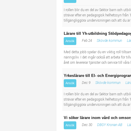
Socialt arbete
Informatör/Kommunikatör
I rollen blir du en del av Sektor barn och ut
strävar efter en pedagogisk helhetssyn från 1 
Säkerhetsarbete
Brevbärare
tillgängliggöra undervisningen och att du är
Tekniskt arbete
Sjuksköterska, grundutbildad
Lärare till Yh-utbildning Stödpedago
Feb 24
Skövde kommun
Lä
Ansök
Transport
Kock, storhushåll
Med detta jobb spelar du en viktig roll till
näringsliv. I det ingår också att arbeta för t
Undersköterska, vård- o specialavd. o mottagning
året om levererar tjänster och service till vå
Bibliotekarie
Yrkeslärare till El- och Energipro
Dec 9
Skövde kommun
Lär
Ansök
Administrativ assistent
I rollen blir du en del av Sektor barn och ut
strävar efter en pedagogisk helhetssyn från 1 
Lärare i gymnasiet
tillgängliggöra undervisningen och att du är
Vi söker lärare inom vård och omsorg
Dec 30
DBGY Kronan AB
Lä
Ansök