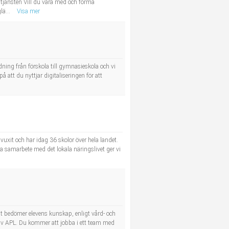
tjänsten Vill du vara med och forma
lä...
Visa mer
dning från förskola till gymnasieskola och vi
å att du nyttjar digitaliseringen för att
uxit och har idag 36 skolor över hela landet.
a samarbete med det lokala näringslivet ger vi
 bedömer elevens kunskap, enligt vård- och
av APL. Du kommer att jobba i ett team med