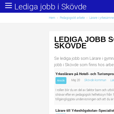
Lediga jobb i Skövde
Yrkesområden
Populära jobb
Hem
›
Pedagogiskt arbete
›
Lärare i yrkesämn
Administration, ekonomi, juridik
Undersköterska, hemtjänst och äldreboende
Bygg och anläggning
Städare/Lokalvårdare
LEDIGA JOBB S
Chefer och verksamhetsledare
Barnskötare
SKÖVDE
Data/IT
Lärare i förskola/Förskollärare
Se lediga jobb som Lärare i gymna
jobb i Skövde som finns hos arbe
Försäljning, inköp, marknadsföring
Lagerarbetare
Yrkeslärare på Hotell- och Turismp
Maj 20
Skövde kommun
Lä
Hantverksyrken
Bussförare/Busschaufför
Ansök
I rollen blir du en del av Sektor barn och ut
Hotell, restaurang, storhushåll
Elevassistent
strävar efter en pedagogisk helhetssyn från 1 
tillgängliggöra undervisningen och att du är
Hälso- och sjukvård
Personlig assistent
Lärare till Yrkeshögskolan–Special