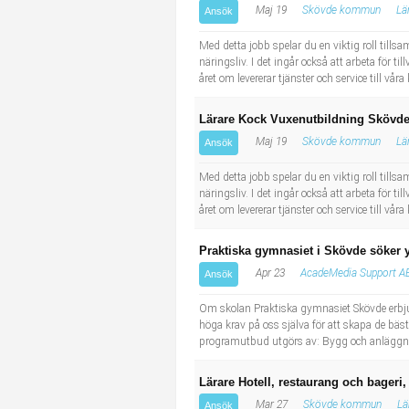
Maj 19
Skövde kommun
Lä
Ansök
Industriell tillverkning
Behandlingsassistent/Socialpedagog
Med detta jobb spelar du en viktig roll till
Installation, drift, underhåll
Tandsköterska
näringsliv. I det ingår också att arbeta för t
året om levererar tjänster och service till vå
Kropps- och skönhetsvård
Budbilsförare
Lärare Kock Vuxenutbildning Skövd
Maj 19
Skövde kommun
Lä
Ansök
Kultur, media, design
Tidningsbud/Tidningsdistributör
Med detta jobb spelar du en viktig roll till
Militärt arbete
Lärare i fritidshem/Fritidspedagog
näringsliv. I det ingår också att arbeta för t
året om levererar tjänster och service till vå
Naturbruk
Taxiförare/Taxichaufför
Praktiska gymnasiet i Skövde söker
Apr 23
AcadeMedia Support A
Ansök
Naturvetenskapligt arbete
Läkarsekreterare/Vårdadmin/Medicinsk sekreterare
Om skolan Praktiska gymnasiet Skövde erbjude
höga krav på oss själva för att skapa de bästa
Pedagogiskt arbete
Lastbilsförare m.fl.
programutbud utgörs av: Bygg och anläggnin
Sanering och renhållning
Fastighetsskötare
Lärare Hotell, restaurang och bage
Mar 27
Skövde kommun
Lä
Ansök