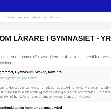
en
›
Lärare i gymnasiet - yrkesämnen
- Skövde
OM LÄRARE I GYMNASIET - Y
siet - yrkesämnen i Skövde. Genom att välja en specifik arbetsgi
tsgivaren.
rogrammet, Gymnasium Skövde, Kavelbro
rare i gymnasiet - yrkesämnen
bildning. Hos oss står barnens och ungdomarnas utveckling i fokus. Vi arbetar med utbil
till 20 år. Du ser digitala verktyg som en naturlig del i av din arbetsvardag. Vi är säkra p
 nyfiken på hur detta kan gagna barns och elevers lärande....
Visa mer
istundersköterska inom ambulanssjukvård