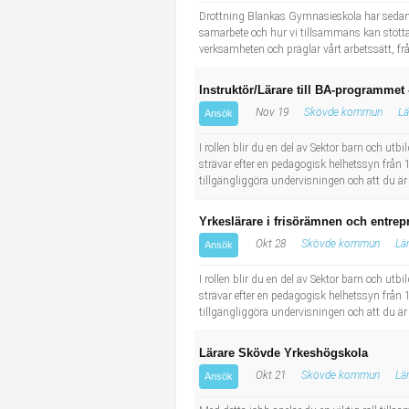
Drottning Blankas Gymnasieskola har sedan st
samarbete och hur vi tillsammans kan stötta va
verksamheten och präglar vårt arbetssätt, fr
Instruktör/Lärare till BA-programmet
Nov 19
Skövde kommun
Lä
Ansök
I rollen blir du en del av Sektor barn och ut
strävar efter en pedagogisk helhetssyn från 1 
tillgängliggöra undervisningen och att du är
Yrkeslärare i frisörämnen och entr
Okt 28
Skövde kommun
Lä
Ansök
I rollen blir du en del av Sektor barn och ut
strävar efter en pedagogisk helhetssyn från 1 
tillgängliggöra undervisningen och att du är
Lärare Skövde Yrkeshögskola
Okt 21
Skövde kommun
Lä
Ansök