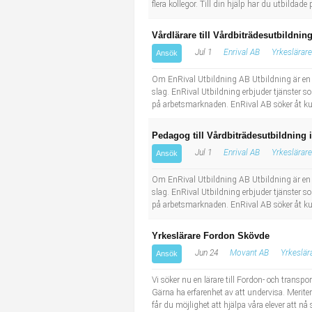
flera kollegor. Till din hjälp har du utbilda
Vårdlärare till Vårdbiträdesutbildni
Jul 1
Enrival AB
Yrkeslärare
Ansök
Om EnRival Utbildning AB Utbildning är en kr
slag. EnRival Utbildning erbjuder tjänster s
på arbetsmarknaden. EnRival AB söker åt kund
Pedagog till Vårdbiträdesutbildning 
Jul 1
Enrival AB
Yrkeslärare
Ansök
Om EnRival Utbildning AB Utbildning är en kr
slag. EnRival Utbildning erbjuder tjänster s
på arbetsmarknaden. EnRival AB söker åt kun
Yrkeslärare Fordon Skövde
Jun 24
Movant AB
Yrkeslär
Ansök
Vi söker nu en lärare till Fordon- och trans
Gärna ha erfarenhet av att undervisa. Meriter
får du möjlighet att hjälpa våra elever att nå