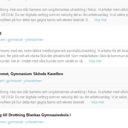
bildning. Hos oss står barnens och ungdomarnas utveckling i fokus. Vi arbetar med utbil
till 20 år. Du ser digitala verktyg som en naturlig del av din arbetsvardag. Vi är säkra på
 nyfiken på hur detta kan gagna barns och elevers lärande. D...
Visa mer
g
rare i gymnasiet - yrkesämnen
sammans med oss inom Sektor medborgare och samhällsutveckling. Vi arbetar för ett levand
illväxt, fler jobb och att stärka Skövdes attraktivitet. Som medarbetare i Skövde kommun är
ra kunder. Det är i mötet med våra kunder som värdet av vå...
Visa mer
grammet, Gymnasium Skövde Kavelbro
are i gymnasiet - yrkesämnen
bildning. Hos oss står barnens och ungdomarnas utveckling i fokus. Vi arbetar med utbil
till 20 år. Du ser digitala verktyg som en naturlig del i av din arbetsvardag. Vi är säkra p
 nyfiken på hur detta kan gagna barns och elevers lärande....
Visa mer
 till Drottning Blankas Gymnasieskola i
rare i gymnasiet - yrkesämnen