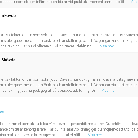
de pedagoger som stödjer inlärning och bistår vid praktiska moment samt uppföl...
Visa
ng Skövde
itisk faktor för den som söker jobb. Oavsett hur duktig man är kräver arbetsgivaren nä
om sluter gapet mellan utanförskap och anställningsbarhet. Vägen går via karriärvägledn
s räkning just nu vårdlärare till vårdbiträdesutbildning! ...
Visa mer
i Skövde
itisk faktor för den som söker jobb. Oavsett hur duktig man är kräver arbetsgivaren nä
om sluter gapet mellan utanförskap och anställningsbarhet. Vägen går via karriärvägledn
ds räkning just nu pedagog till vårdbiträdesutbildning! Di...
Visa mer
are
portprogrammet som ska utbilda våra elever till personbilsmekaniker. Du behöver ha relev
ande om du är behörig lärare. Har du inte lärarutbildning ges du möjlighet att utbilda d
 sina mål och utveckla kunskaper på ett kreativt sätt....
Visa mer