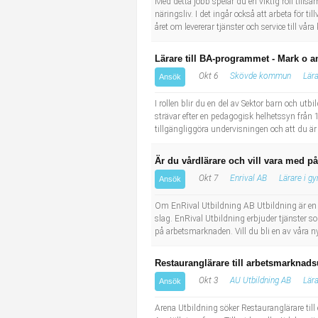
Med detta jobb spelar du en viktig roll till
näringsliv. I det ingår också att arbeta för t
året om levererar tjänster och service till vå
Lärare till BA-programmet - Mark o 
Okt 6
Skövde kommun
Lär
Ansök
I rollen blir du en del av Sektor barn och ut
strävar efter en pedagogisk helhetssyn från 1 
tillgängliggöra undervisningen och att du är
Är du vårdlärare och vill vara med 
Okt 7
Enrival AB
Lärare i g
Ansök
Om EnRival Utbildning AB Utbildning är en kr
slag. EnRival Utbildning erbjuder tjänster s
på arbetsmarknaden. Vill du bli en av våra ny
Restauranglärare till arbetsmarknads
Okt 3
AU Utbildning AB
Lär
Ansök
Arena Utbildning söker Restauranglärare til