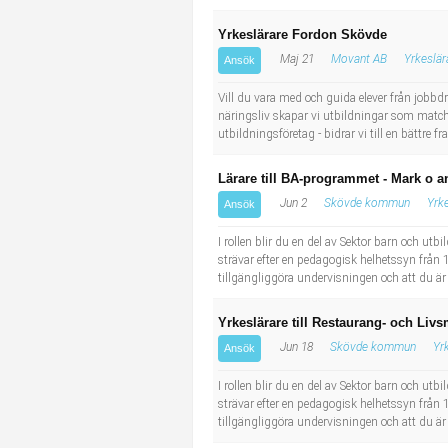
Yrkeslärare Fordon Skövde
Maj 21
Movant AB
Yrkeslär
Ansök
Vill du vara med och guida elever från jobb
näringsliv skapar vi utbildningar som matc
utbildningsföretag - bidrar vi till en bättre f
Lärare till BA-programmet - Mark o
Jun 2
Skövde kommun
Yrk
Ansök
I rollen blir du en del av Sektor barn och ut
strävar efter en pedagogisk helhetssyn från 1 
tillgängliggöra undervisningen och att du är
Yrkeslärare till Restaurang- och L
Jun 18
Skövde kommun
Yr
Ansök
I rollen blir du en del av Sektor barn och ut
strävar efter en pedagogisk helhetssyn från 1 
tillgängliggöra undervisningen och att du är