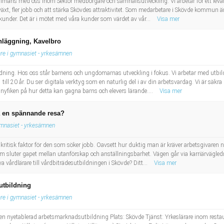
sammans med oss inom Sektor medborgare och samhällsutveckling. Vi arbetar för ett levand
illväxt, fler jobb och att stärka Skövdes attraktivitet. Som medarbetare i Skövde kommun är
ra kunder. Det är i mötet med våra kunder som värdet av vår...
Visa mer
anläggning, Kavelbro
are i gymnasiet - yrkesämnen
bildning. Hos oss står barnens och ungdomarnas utveckling i fokus. Vi arbetar med utbil
till 20 år. Du ser digitala verktyg som en naturlig del i av din arbetsvardag. Vi är säkra p
 nyfiken på hur detta kan gagna barns och elevers lärande....
Visa mer
på en spännande resa?
ymnasiet - yrkesämnen
itisk faktor för den som söker jobb. Oavsett hur duktig man är kräver arbetsgivaren nä
om sluter gapet mellan utanförskap och anställningsbarhet. Vägen går via karriärvägledn
a vårdlärare till vårdbiträdesutbildningen i Skövde? Ditt...
Visa mer
utbildning
are i gymnasiet - yrkesämnen
l en nyetablerad arbetsmarknadsutbildning Plats: Skövde Tjänst: Yrkeslärare inom rest