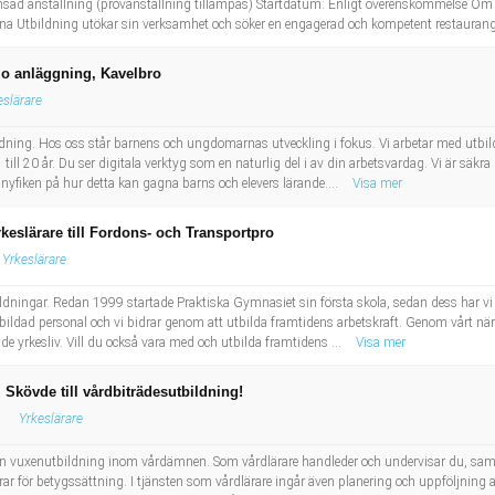
ränsad anställning (provanställning tillämpas) Startdatum: Enligt överenskommelse Om 
ena Utbildning utökar sin verksamhet och söker en engagerad och kompetent restaurang
 o anläggning, Kavelbro
eslärare
bildning. Hos oss står barnens och ungdomarnas utveckling i fokus. Vi arbetar med utbil
till 20 år. Du ser digitala verktyg som en naturlig del i av din arbetsvardag. Vi är säkra p
 nyfiken på hur detta kan gagna barns och elevers lärande....
Visa mer
eslärare till Fordons- och Transportpro
Yrkeslärare
ildningar. Redan 1999 startade Praktiska Gymnasiet sin första skola, sedan dess har vi v
utbildad personal och vi bidrar genom att utbilda framtidens arbetskraft. Genom vårt när
de yrkesliv. Vill du också vara med och utbilda framtidens ...
Visa mer
 Skövde till vårdbiträdesutbildning!
Yrkeslärare
n vuxenutbildning inom vårdämnen. Som vårdlärare handleder och undervisar du, samt
 för betygssättning. I tjänsten som vårdlärare ingår även planering och uppföljning 