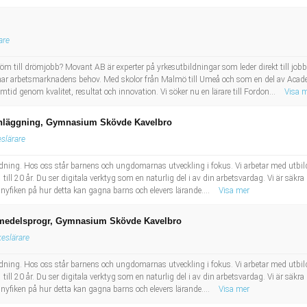
are
dröm till drömjobb? Movant AB är experter på yrkesutbildningar som leder direkt till 
har arbetsmarknadens behov. Med skolor från Malmö till Umeå och som en del av Acade
ramtid genom kvalitet, resultat och innovation. Vi söker nu en lärare till Fordon...
Visa 
 anläggning, Gymnasium Skövde Kavelbro
eslärare
bildning. Hos oss står barnens och ungdomarnas utveckling i fokus. Vi arbetar med utbil
till 20 år. Du ser digitala verktyg som en naturlig del i av din arbetsvardag. Vi är säkra p
 nyfiken på hur detta kan gagna barns och elevers lärande....
Visa mer
ivsmedelsprogr, Gymnasium Skövde Kavelbro
keslärare
bildning. Hos oss står barnens och ungdomarnas utveckling i fokus. Vi arbetar med utbil
till 20 år. Du ser digitala verktyg som en naturlig del i av din arbetsvardag. Vi är säkra p
 nyfiken på hur detta kan gagna barns och elevers lärande....
Visa mer