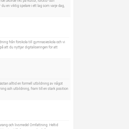
e Skövde rikt på kultur, idrotts- och
 du en viktig spelare i ett lag som varje dag,
dning från förskola till gymnasieskola och vi
å att du nyttjar digitaliseringen för att
stan alltid en formell utbildning av något
ing och utbildning, fram till en stark position
aurang och livsmedel Omfattning: Heltid