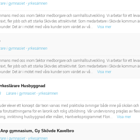
rare i gymnasiet - yrkesämnen
sammans med oss inom Sektor medborgare och samhällsutveckling. Vi arbetar för ett levand
illväxt, fler jobb och att stärka Skövdes attraktivitet. Som medarbetare i Skövde kommun är
ra kunder. Det är i mötet med våra kunder som värdet av vå...
Visa mer
e
rare i gymnasiet - yrkesämnen
sammans med oss inom Sektor medborgare och samhällsutveckling. Vi arbetar för ett levand
illväxt, fler jobb och att stärka Skövdes attraktivitet. Som medarbetare i Skövde kommun är
ra kunder. Det är i mötet med våra kunder som värdet av vå...
Visa mer
 yrkeslärare Husbyggnad
B
Lärare i gymnasiet - yrkesämnen
r elever ett koncept där teori varvas med praktiska övningar både inne på skolan och ut
 förutsättningarna för en lärorik och rolig utbildning. Vår undervisning präglas av flexib
g, inriktning husbyggnad eller måleri, Hantverksprogrammet Flori...
Visa mer
ri, Anp gymnasium, Gy Skövde Kavelbro
rare i gymnasiet - yrkesämnen