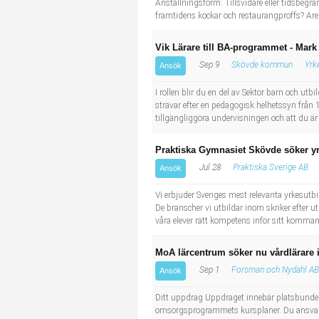
Anställningsform: Tillsvidare eller tidsbeg
framtidens kockar och restaurangproffs? Ar
Vik Lärare till BA-programmet - Mark
Sep 9
Skövde kommun
Yrk
Ansök
I rollen blir du en del av Sektor barn och ut
strävar efter en pedagogisk helhetssyn från 1 
tillgängliggöra undervisningen och att du är
Praktiska Gymnasiet Skövde söker yrk
Jul 28
Praktiska Sverige AB
Ansök
Vi erbjuder Sveriges mest relevanta yrkesutb
De branscher vi utbildar inom skriker efter 
våra elever rätt kompetens inför sitt komman
MoA lärcentrum söker nu vårdlärare i
Sep 1
Forsman och Nydahl AB
Ansök
Ditt uppdrag Uppdraget innebär platsbunde
omsorgsprogrammets kursplaner. Du ansvarar