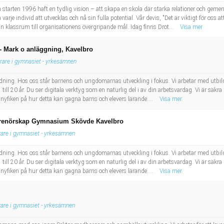
arten 1996 haft en tydlig vision – att skapa en skola där starka relationer och gemensk
rje individ att utvecklas och nå sin fulla potential. Vår devis, "Det är viktigt för oss a
ån klassrum till organisationens övergripande mål. Idag finns Drot...
Visa mer
 - Mark o anläggning, Kavelbro
rare i gymnasiet - yrkesämnen
bildning. Hos oss står barnens och ungdomarnas utveckling i fokus. Vi arbetar med utbil
till 20 år. Du ser digitala verktyg som en naturlig del i av din arbetsvardag. Vi är säkra p
 nyfiken på hur detta kan gagna barns och elevers lärande....
Visa mer
eprenörskap Gymnasium Skövde Kavelbro
rare i gymnasiet - yrkesämnen
bildning. Hos oss står barnens och ungdomarnas utveckling i fokus. Vi arbetar med utbil
till 20 år. Du ser digitala verktyg som en naturlig del i av din arbetsvardag. Vi är säkra p
 nyfiken på hur detta kan gagna barns och elevers lärande....
Visa mer
rare i gymnasiet - yrkesämnen