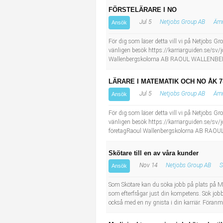
FÖRSTELÄRARE I NO
Jul 5
Netjobs Group AB
Ämn
Ansök
För dig som läser detta vill vi på Netjobs Gro
vänligen besök https://karriarguiden.se/sv/
Wallenbergskolorna AB RAOUL WALLENBERG
LÄRARE I MATEMATIK OCH NO ÅK 7
Jul 5
Netjobs Group AB
Ämn
Ansök
För dig som läser detta vill vi på Netjobs Gro
vänligen besök https://karriarguiden.se/sv
företagRaoul Wallenbergskolorna AB RAO
Skötare till en av våra kunder
Nov 14
Netjobs Group AB
S
Ansök
Som Skötare kan du söka jobb på plats på M
som efterfrågar just din kompetens. Sök job
också med en ny gnista i din karriär. Föranm