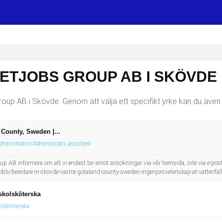
NETJOBS GROUP AB I SKÖVDE
roup AB i Skövde. Genom att välja ett specifikt yrke kan du även vä
 County, Sweden |...
dministratör/Administrativ assistent
up AB informera om att vi endast tar emot ansökningar via vår hemsida, inte via e-post el
jobb/beredare-in-skovde-vastra-gotaland-county-sweden-ingenjorsvetenskap-at-vattenfal
skolsköterska
olsköterska