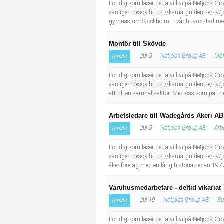
För dig som läser detta vill vi på Netjobs Gro
Industriell tillverkning
Behandlingsassistent/Socialpedagog
vänligen besök https://karriarguiden.se/sv/
gymnasium Stockholm – vår huvudstad med m
Installation, drift, underhåll
Tandsköterska
Montör till Skövde
Jul 5
Netjobs Group AB
Mon
Kropps- och skönhetsvård
Budbilsförare
Ansök
För dig som läser detta vill vi på Netjobs Gro
Kultur, media, design
Tidningsbud/Tidningsdistributör
vänligen besök https://karriarguiden.se/sv/jo
att bli en samhällsaktör. Med oss som partner
Militärt arbete
Lärare i fritidshem/Fritidspedagog
Arbetsledare till Wadegårds Åkeri AB
Jul 5
Netjobs Group AB
Arb
Ansök
Naturbruk
Taxiförare/Taxichaufför
För dig som läser detta vill vi på Netjobs Gro
Naturvetenskapligt arbete
Läkarsekreterare/Vårdadmin/Medicinsk sekreterare
vänligen besök https://karriarguiden.se/sv/j
åkeriföretag med en lång historia sedan 1977.
Pedagogiskt arbete
Lastbilsförare m.fl.
Varuhusmedarbetare - deltid vikariat
Jul 19
Netjobs Group AB
Bu
Ansök
Sanering och renhållning
Fastighetsskötare
För dig som läser detta vill vi på Netjobs Gro