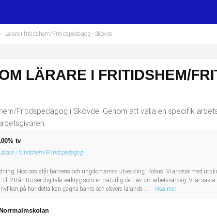
›
Lärare i fritidshem/Fritidspedagog
- Skövde
OM LÄRARE I FRITIDSHEM/FR
dshem/Fritidspedagog i Skövde. Genom att välja en specifik arbets
arbetsgivaren.
 100% tv
Lärare i fritidshem/Fritidspedagog
bildning. Hos oss står barnens och ungdomarnas utveckling i fokus. Vi arbetar med utbil
till 20 år. Du ser digitala verktyg som en naturlig del i av din arbetsvardag. Vi är säkra p
 nyfiken på hur detta kan gagna barns och elevers lärande....
Visa mer
 - Norrmalmskolan