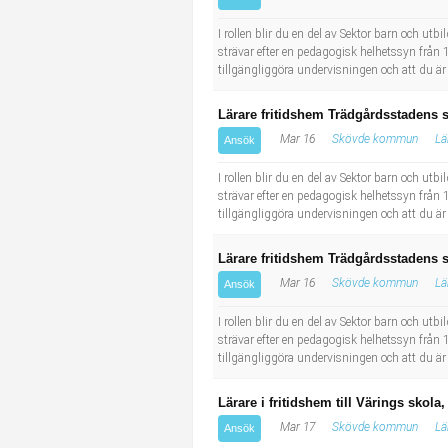
Socialt arbete
Informatör/Kommunikatör
I rollen blir du en del av Sektor barn och ut
strävar efter en pedagogisk helhetssyn från 1 
Säkerhetsarbete
Brevbärare
tillgängliggöra undervisningen och att du är
Tekniskt arbete
Sjuksköterska, grundutbildad
Lärare fritidshem Trädgårdsstadens 
Mar 16
Skövde kommun
Lä
Ansök
Transport
Kock, storhushåll
I rollen blir du en del av Sektor barn och ut
strävar efter en pedagogisk helhetssyn från 1 
Undersköterska, vård- o specialavd. o mottagning
tillgängliggöra undervisningen och att du är
Bibliotekarie
Lärare fritidshem Trädgårdsstadens 
Mar 16
Skövde kommun
Lä
Ansök
Administrativ assistent
I rollen blir du en del av Sektor barn och ut
strävar efter en pedagogisk helhetssyn från 1 
Lärare i gymnasiet
tillgängliggöra undervisningen och att du är
Lärare i fritidshem till Värings skola
Mar 17
Skövde kommun
Lä
Ansök