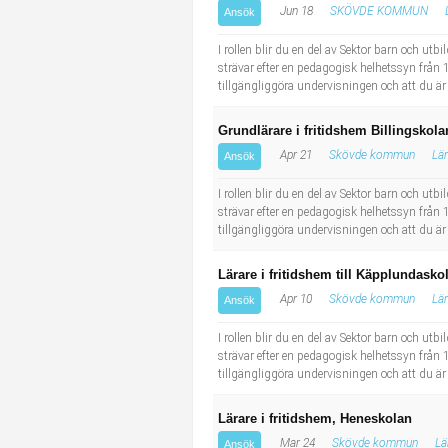
Jun 18
SKÖVDE KOMMUN
Ansök
Industriell tillverkning
Behandlingsassistent/Socialpedagog
I rollen blir du en del av Sektor barn och ut
Installation, drift, underhåll
Tandsköterska
strävar efter en pedagogisk helhetssyn från 1 
tillgängliggöra undervisningen och att du är
Kropps- och skönhetsvård
Budbilsförare
Grundlärare i fritidshem Billingskola
Apr 21
Skövde kommun
Lär
Ansök
Kultur, media, design
Tidningsbud/Tidningsdistributör
I rollen blir du en del av Sektor barn och ut
Militärt arbete
Lärare i fritidshem/Fritidspedagog
strävar efter en pedagogisk helhetssyn från 1 
tillgängliggöra undervisningen och att du är
Naturbruk
Taxiförare/Taxichaufför
Lärare i fritidshem till Käpplundasko
Apr 10
Skövde kommun
Lär
Ansök
Naturvetenskapligt arbete
Läkarsekreterare/Vårdadmin/Medicinsk sekreterare
I rollen blir du en del av Sektor barn och ut
strävar efter en pedagogisk helhetssyn från 1 
Pedagogiskt arbete
Lastbilsförare m.fl.
tillgängliggöra undervisningen och att du är
Sanering och renhållning
Fastighetsskötare
Lärare i fritidshem, Heneskolan
Mar 24
Skövde kommun
Lä
Ansök