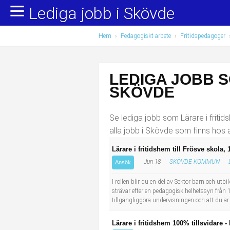
Lediga jobb i Skövde
Yrkesområden
Populära jobb
Hem
›
Pedagogiskt arbete
›
Fritidspedagoger
Administration, ekonomi, juridik
Undersköterska, hemtjänst och äldreboende
Bygg och anläggning
Städare/Lokalvårdare
LEDIGA JOBB S
Chefer och verksamhetsledare
Barnskötare
SKÖVDE
Data/IT
Lärare i förskola/Förskollärare
Se lediga jobb som Lärare i friti
alla jobb i Skövde som finns hos 
Försäljning, inköp, marknadsföring
Lagerarbetare
Lärare i fritidshem till Frösve skola,
Jun 18
SKÖVDE KOMMUN
Hantverksyrken
Bussförare/Busschaufför
Ansök
I rollen blir du en del av Sektor barn och ut
Hotell, restaurang, storhushåll
Elevassistent
strävar efter en pedagogisk helhetssyn från 1 
tillgängliggöra undervisningen och att du är
Hälso- och sjukvård
Personlig assistent
Lärare i fritidshem 100% tillsvidare