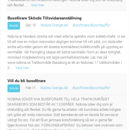
Yrkesakademin och Arbetsförmedlingen. Nobina söker dig som är stresstålig
och flexibel....
Visa mer
Bussförare Skövde Tillsvidareanställning
Dec 10
Nobina Sverige AB
Bussförare/Busschaufför
Ansök
Nobina är Nordens största och mest erfarna operatör inom kollektivtrafik. Vi ser
till att över en miljon människor dagligen kommer till sitt jobb, sin skola eller
andra aktiviteter genom att leverera kontrakterad kollektivtrafik på uppdrag av
samhället. Vår framgång skapar ett bättre samhälle i form av ökad rörlighet,
minskad miljöbelastning och lägre samhällskostnader. Läs mer på
www.nobina.se Trafikområde Skaraborg är ett av Nobinas 17 trafikområden i
S...
Visa mer
Vill du bli bussförare
Feb 11
Nobina Sverige AB
Bussförare/Busschaufför
Ansök
NOBINA SÖKER NYA BUSSFÖRARE TILL HELA TRAFIKOMRÅDET
SKARABORG SOM BESTÅR AV 13 DEPÅER. Nobina söker dig som är
stresstålig och flexibel. Du får gärna ha arbetat i ett kundnära arbete tidigare
och gillar att möta människor. Gott bemötande och en känsla för service är
viktigt för oss. För att få en jämnare könsfördelning så ser vi gärna fler
tjejer/kvinnor hos oss. FÖRKUNSKAPSKRAV: Du behöver vara inskriven som