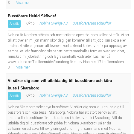
S...
Visa mer
Bussförare Heltid Skövde!
Okt 5
Nobina Sverige AB
Bussförare/Busschaufför
Ansök
Nobina är Nordens största och mest erfarna operatör inom kollektivtrafik. Vi ser
till att över en miljon människor dagligen kommer till sitt jobb, sin skola eller
andra aktiviteter genom att leverera kontrakterad kollektivtrafik på uppdrag av
samhället. Vår framgång skapar ett bättre samhälle i form av ökad rörlighet,
minskad miljöbelastning och lägre samhällskostnader. Läs mer på
www.nobina.se Trafikområde Skaraborg är ett av Nobinas 17 trafikområden i
S...
Visa mer
Vi söker dig som vill utbilda dig till bussförare och köra
buss i Skaraborg
Okt 5
Nobina Sverige AB
Bussförare/Busschaufför
Ansök
Nobina Skaraborg söker nya bussförare. Vi söker dig som vill utbilda dig till
bussförare och köra buss i Skaraborg. Nobina har ett stort behov av att
anställa fler bussförare för att köra buss i kollektivtrafik i Skaraborg. Vill du
utbilda dig till bussförare och jobba åt Nobina Skaraborg? Då är du
välkommen att söka till rekryteringsutbildning tillsammans med Nobina,