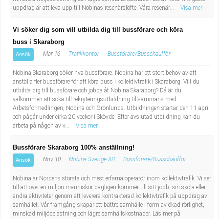
uppdrag är att leva upp till Nobinas resenärslöfte. Våra resenär...
Visa mer
Vi söker dig som vill utbilda dig till bussförare och köra
buss i Skaraborg
Mar 16
Trafikkontor
Bussförare/Busschaufför
Ansök
Nobina Skaraborg söker nya bussförare. Nobina har ett stort behov av att
anställa fler bussförare för att köra buss i kollektivtrafik i Skaraborg. Vill du
utbilda dig till bussförare och jobba åt Nobina Skaraborg? Då är du
välkommen att söka till rekryteringsutbildning tillsammans med
Arbetsförmedlingen, Nobina och Grönlunds. Utbildningen startar den 11 april
och pågår under cirka 20 veckor i Skövde. Efter avslutad utbildning kan du
arbeta på någon av v...
Visa mer
Bussförare Skaraborg 100% anställning!
Nov 10
Nobina Sverige AB
Bussförare/Busschaufför
Ansök
Nobina är Nordens största och mest erfarna operatör inom kollektivtrafik. Vi ser
till att över en miljon människor dagligen kommer till sitt jobb, sin skola eller
andra aktiviteter genom att leverera kontrakterad kollektivtrafik på uppdrag av
samhället. Vår framgång skapar ett bättre samhälle i form av ökad rörlighet,
minskad miljöbelastning och lägre samhällskostnader. Läs mer på