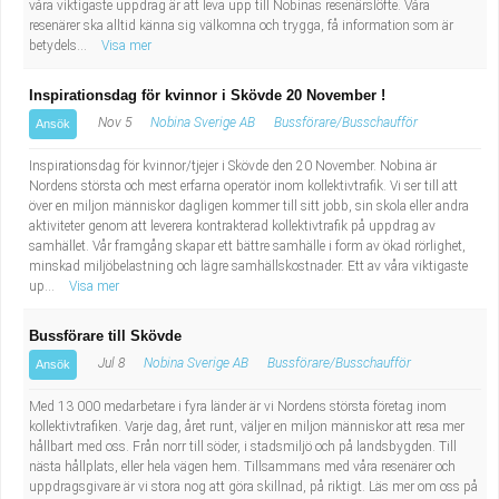
våra viktigaste uppdrag är att leva upp till Nobinas resenärslöfte. Våra
resenärer ska alltid känna sig välkomna och trygga, få information som är
betydels...
Visa mer
Inspirationsdag för kvinnor i Skövde 20 November !
Nov 5
Nobina Sverige AB
Bussförare/Busschaufför
Ansök
Inspirationsdag för kvinnor/tjejer i Skövde den 20 November. Nobina är
Nordens största och mest erfarna operatör inom kollektivtrafik. Vi ser till att
över en miljon människor dagligen kommer till sitt jobb, sin skola eller andra
aktiviteter genom att leverera kontrakterad kollektivtrafik på uppdrag av
samhället. Vår framgång skapar ett bättre samhälle i form av ökad rörlighet,
minskad miljöbelastning och lägre samhällskostnader. Ett av våra viktigaste
up...
Visa mer
Bussförare till Skövde
Jul 8
Nobina Sverige AB
Bussförare/Busschaufför
Ansök
Med 13 000 medarbetare i fyra länder är vi Nordens största företag inom
kollektivtrafiken. Varje dag, året runt, väljer en miljon människor att resa mer
hållbart med oss. Från norr till söder, i stadsmiljö och på landsbygden. Till
nästa hållplats, eller hela vägen hem. Tillsammans med våra resenärer och
uppdragsgivare är vi stora nog att göra skillnad, på riktigt. Läs mer om oss på