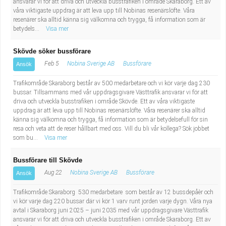
ansvarar vi för att driva och utveckla busstrafiken i område Skaraborg. Ett av
våra viktigaste uppdrag är att leva upp till Nobinas resenärslöfte. Våra
resenärer ska alltid känna sig välkomna och trygga, få information som är
betydels...
Visa mer
Skövde söker bussförare
Feb 5
Nobina Sverige AB
Bussförare
Ansök
Trafikområde Skaraborg består av 500 medarbetare och vi kör varje dag 230
bussar. Tillsammans med vår uppdragsgivare Västtrafik ansvarar vi för att
driva och utveckla busstrafiken i område Skövde. Ett av våra viktigaste
uppdrag är att leva upp till Nobinas resenärslöfte. Våra resenärer ska alltid
känna sig välkomna och trygga, få information som är betydelsefull för sin
resa och veta att de reser hållbart med oss. Vill du bli vår kollega? Sök jobbet
som bu...
Visa mer
Bussförare till Skövde
Aug 22
Nobina Sverige AB
Bussförare
Ansök
Trafikområde Skaraborg 530 medarbetare som består av 12 bussdepåèr och
vi kör varje dag 220 bussar där vi kör 1 varv runt jorden varje dygn. Våra nya
avtal i Skaraborg juni 2025 – juni 2035 med vår uppdragsgivare Västtrafik
ansvarar vi för att driva och utveckla busstrafiken i område Skaraborg. Ett av