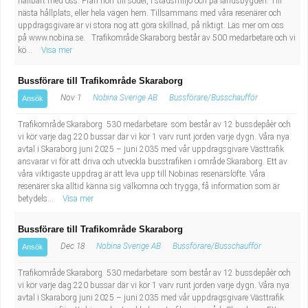
hållbart med oss. Från norr till söder, i stadsmiljö och på landsbygden. Till
Fastighetsskötare
Socialt arbete
nästa hållplats, eller hela vägen hem. Tillsammans med våra resenärer och
uppdragsgivare är vi stora nog att göra skillnad, på riktigt. Läs mer om oss
på www.nobina.se. Trafikområde Skaraborg består av 500 medarbetare och vi
Informatör/Kommunikatör
Säkerhetsarbete
kö...
Visa mer
Brevbärare
Tekniskt arbete
Bussförare till Trafikområde Skaraborg
Nov 1
Nobina Sverige AB
Bussförare/Busschaufför
Ansök
Sjuksköterska, grundutbildad
Transport
Trafikområde Skaraborg 530 medarbetare som består av 12 bussdepåèr och
vi kör varje dag 220 bussar där vi kör 1 varv runt jorden varje dygn. Våra nya
Kock, storhushåll
avtal i Skaraborg juni 2025 – juni 2035 med vår uppdragsgivare Västtrafik
ansvarar vi för att driva och utveckla busstrafiken i område Skaraborg. Ett av
Undersköterska, vård- o specialavd. o mottagning
våra viktigaste uppdrag är att leva upp till Nobinas resenärslöfte. Våra
resenärer ska alltid känna sig välkomna och trygga, få information som är
betydels...
Visa mer
Bibliotekarie
Bussförare till Trafikområde Skaraborg
Administrativ assistent
Dec 18
Nobina Sverige AB
Bussförare/Busschaufför
Ansök
Trafikområde Skaraborg 530 medarbetare som består av 12 bussdepåèr och
Lärare i gymnasiet
vi kör varje dag 220 bussar där vi kör 1 varv runt jorden varje dygn. Våra nya
avtal i Skaraborg juni 2025 – juni 2035 med vår uppdragsgivare Västtrafik