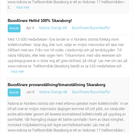
www.nobina.se Trafikområde Skaraborg är ett av Nobinas 17 trafikområden i
S...
Visa mer
Bussförare Heltid 100% Skaraborg!
Apr 4
Nobina Sverige AB
Bussförare/Busschaufför
Ansök
Med 13 000 medarbetare i fyra länder är vi Nordens största företag inom
kollektivtrafiken. Varje dag, året runt, väljer en miljon människor att resa mer
hållbart med oss. Från norr till söder, i stadsmiljö och på landsbygden. Till
nästa hållplats, eller hela vägen hem. Tillsammans med våra resenärer och
uppdragsgivare är vi stora nog att göra skillnad, på riktigt. Läs mer om oss på
www.nobina.se. Trafikområde Skaraborg består av ca 530 medarbetare och ...
Visa mer
Bussförare provanställning/timanställning Skaraborg
Jun 8
Nobina Sverige AB
Bussförare/Busschaufför
Ansök
Nobina är Nordens största och mest erfarna operatör inom kollektivtrafik. Vi ser
till att över en miljon människor dagligen kommer till sitt jobb, sin skola eller
andra aktiviteter genom att leverera kontrakterad kollektivtrafik på uppdrag av
samhället. Vår framgång skapar ett bättre samhälle i form av ökad rörlighet,
minskad miljöbelastning och lägre samhällskostnader. Läs mer på
www.nobina.se Trafikområde Skaraborg är ett av Nobinas 17 trafikområden i