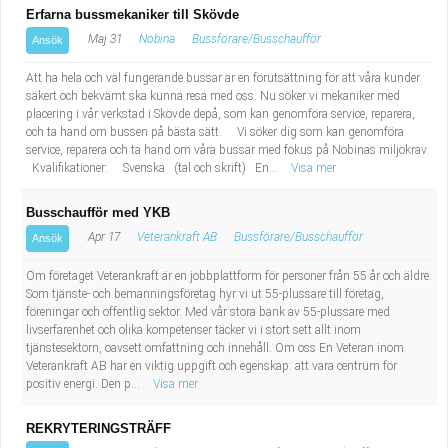
Erfarna bussmekaniker till Skövde
Maj 31
Nobina
Bussförare/Busschaufför
Ansök
Att ha hela och väl fungerande bussar är en förutsättning för att våra kunder
säkert och bekvämt ska kunna resa med oss. Nu söker vi mekaniker med
placering i vår verkstad i Skövde depå, som kan genomföra service, reparera,
och ta hand om bussen på bästa sätt. Vi söker dig som kan genomföra
service, reparera och ta hand om våra bussar med fokus på Nobinas miljökrav.
Kvalifikationer: Svenska (tal och skrift) En...
Visa mer
Busschaufför med YKB
Apr 17
Veterankraft AB
Bussförare/Busschaufför
Ansök
Om företaget Veterankraft är en jobbplattform för personer från 55 år och äldre.
Som tjänste- och bemanningsföretag hyr vi ut 55-plussare till företag,
föreningar och offentlig sektor. Med vår stora bank av 55-plussare med
livserfarenhet och olika kompetenser täcker vi i stort sett allt inom
tjänstesektorn, oavsett omfattning och innehåll. Om oss En Veteran inom
Veterankraft AB har en viktig uppgift och egenskap: att vara centrum för
positiv energi. Den p...
Visa mer
REKRYTERINGSTRÄFF