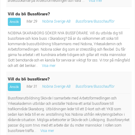
arbetssökande på Arbetsförmedlingen och vara ...
Visa mer
Vill du bli Bussförare?
Mar 29
Nobina Sverige AB
Bussförare/Busschaufför
Ansök
NOBINA SKARABORG SÖKER NYA BUSSFÖRARE. Vill du utbilda dig till
bussförare och köra buss i Skaraborg? Då är du välkommen att söka till
kommande bussutbildning tillsammans med Nobina, Yrkesakdemin och
Arbetsförmedlingen. Nobina söker dig som är stresstålig och flexibel. Du får
gärna ha arbetat i ett kundnära arbete tidigare och gillar att möta människor.
Gott bemötande och en känsla för service är viktigt för oss. Vi tror på mångfald
och att det berikar...
Visa mer
Vill du bli bussförare?
Mar 31
Nobina Sverige AB
Bussförare/Busschaufför
Ansök
Bussförarutbildning Skövde I samarbete med Arbetsförmedlingen och
Yrkesakademin utbildar och anställer Nobina ett antal bussförare till
trafikområde Skaraborg. Utbildningen leder till ett D-kort och ett YKB som
sedan kan leda till en ev. anställning hos Nobina utifrån rekryteringsbehov i
rådande situation. Möjliga arbetsorter är Skövde och Lidköping. Bussföraryrket
passar dig som trivs med ett arbete där du möter människor. I rollen som
bussförare träffa...
Visa mer