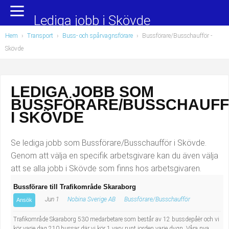
Yrkesområden
Populära jobb
Lediga jobb i Skövde
Hem
›
Transport
›
Buss- och spårvagnsförare
›
Bussförare/Busschaufför
-
Administration, ekonomi, juridik
Undersköterska, hemtjänst och äldreboende
Skövde
Bygg och anläggning
Städare/Lokalvårdare
LEDIGA JOBB SOM
Chefer och verksamhetsledare
Barnskötare
BUSSFÖRARE/BUSSCHAUF
Data/IT
Lärare i förskola/Förskollärare
I SKÖVDE
Försäljning, inköp, marknadsföring
Lagerarbetare
Se lediga jobb som Bussförare/Busschaufför i Skövde.
Genom att välja en specifik arbetsgivare kan du även välja
Hantverksyrken
Bussförare/Busschaufför
att se alla jobb i Skövde som finns hos arbetsgivaren.
Bussförare till Trafikområde Skaraborg
Hotell, restaurang, storhushåll
Elevassistent
Jun 1
Nobina Sverige AB
Bussförare/Busschaufför
Ansök
Hälso- och sjukvård
Personlig assistent
Trafikområde Skaraborg 530 medarbetare som består av 12 bussdepåèr och vi
kör varje dag 210 bussar där vi kör 1 varv runt jorden varje dygn. Våra nya