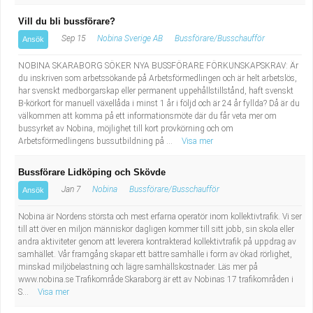
Vill du bli bussförare?
Sep 15
Nobina Sverige AB
Bussförare/Busschaufför
Ansök
NOBINA SKARABORG SÖKER NYA BUSSFÖRARE FÖRKUNSKAPSKRAV: Är
du inskriven som arbetssökande på Arbetsförmedlingen och är helt arbetslös,
har svenskt medborgarskap eller permanent uppehållstillstånd, haft svenskt
B-körkort för manuell växellåda i minst 1 år i följd och är 24 år fyllda? Då är du
välkommen att komma på ett informationsmöte där du får veta mer om
bussyrket av Nobina, möjlighet till kort provkörning och om
Arbetsförmedlingens bussutbildning på ...
Visa mer
Bussförare Lidköping och Skövde
Jan 7
Nobina
Bussförare/Busschaufför
Ansök
Nobina är Nordens största och mest erfarna operatör inom kollektivtrafik. Vi ser
till att över en miljon människor dagligen kommer till sitt jobb, sin skola eller
andra aktiviteter genom att leverera kontrakterad kollektivtrafik på uppdrag av
samhället. Vår framgång skapar ett bättre samhälle i form av ökad rörlighet,
minskad miljöbelastning och lägre samhällskostnader. Läs mer på
www.nobina.se Trafikområde Skaraborg är ett av Nobinas 17 trafikområden i
S...
Visa mer