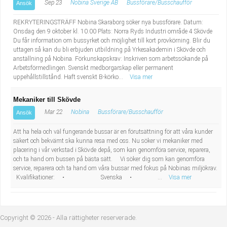
Sep 23
Nobina Sverige AB
Bussförare/Busschaufför
Ansök
REKRYTERINGSTRÄFF Nobina Skaraborg söker nya bussförare. Datum:
Onsdag den 9 oktober kl. 10.00 Plats: Norra Ryds Industri område 4 Skövde
Du får information om bussyrket och möjlighet till kort provkörning. Blir du
uttagen så kan du bli erbjuden utbildning på Yrkesakademin i Skövde och
anställning på Nobina. Förkunskapskrav: Inskriven som arbetssökande på
Arbetsförmedlingen. Svenskt medborgarskap eller permanent
uppehållstillstånd. Haft svenskt B-körko...
Visa mer
Mekaniker till Skövde
Mar 22
Nobina
Bussförare/Busschaufför
Ansök
Att ha hela och väl fungerande bussar är en förutsättning för att våra kunder
säkert och bekvämt ska kunna resa med oss. Nu söker vi mekaniker med
placering i vår verkstad i Skövde depå, som kan genomföra service, reparera,
och ta hand om bussen på bästa sätt. Vi söker dig som kan genomföra
service, reparera och ta hand om våra bussar med fokus på Nobinas miljökrav.
Kvalifikationer: • Svenska • ...
Visa mer
Copyright © 2026 - Alla rättigheter reserverade.