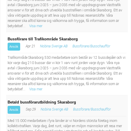
Industriell tillverkning
Behandlingsassistent/Socialpedagog
avtal i Skaraborg juni 2025 – juni 2035 med vår uppdragsgivare Västtrafik
ansvarar vi för att driva och utveckla busstrafiken i område Skaraborg. Ett av
våra viktigaste uppdrag är att leva upp till Nobinas resenärslöfte. Våra
Installation, drift, underhåll
Tandsköterska
resenärer ska alltid känna sig välkomna och trygga, få information som är
betydelsef...
Visa mer
Kropps- och skönhetsvård
Budbilsförare
Bussförare till Trafikområde Skaraborg
Apr 21
Nobina Sverige AB
Bussförare/Busschaufför
Ansök
Kultur, media, design
Tidningsbud/Tidningsdistributör
Trafikområde Skaraborg 530 medarbetare som består av 12 bussdepåèr och vi
Militärt arbete
Lärare i fritidshem/Fritidspedagog
kör varje dag 210 bussar där vi kör 1 varv runt jorden varje dygn. Våra nya
avtal i Skaraborg juni 2025 – juni 2035 med vår uppdragsgivare Västtrafik
ansvarar vi för att driva och utveckla busstrafiken i område Skaraborg. Ett av
Naturbruk
Taxiförare/Taxichaufför
våra viktigaste uppdrag är att leva upp till Nobinas resenärslöfte. Våra
resenärer ska alltid känna sig välkomna och trygga, få information som är
betydelsef...
Visa mer
Naturvetenskapligt arbete
Läkarsekreterare/Vårdadmin/Medicinsk
Betald bussförarutbildning Skaraborg
sekreterare
Pedagogiskt arbete
Sep 29
Nobina Sverige AB
Bussförare/Busschaufför
Ansök
Lastbilsförare m.fl.
Sanering och renhållning
Med 15 000 medarbetare i fyra länder är vi Nordens största företag inom
kollektivtrafiken. Varje dag, året runt, väljer en miljon människor att resa mer