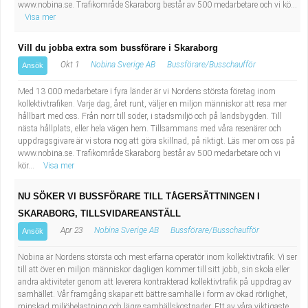
www.nobina.se. Trafikområde Skaraborg består av 500 medarbetare och vi kö...
Visa mer
Vill du jobba extra som bussförare i Skaraborg
Okt 1
Nobina Sverige AB
Bussförare/Busschaufför
Ansök
Med 13 000 medarbetare i fyra länder är vi Nordens största företag inom
kollektivtrafiken. Varje dag, året runt, väljer en miljon människor att resa mer
hållbart med oss. Från norr till söder, i stadsmiljö och på landsbygden. Till
nästa hållplats, eller hela vägen hem. Tillsammans med våra resenärer och
uppdragsgivare är vi stora nog att göra skillnad, på riktigt. Läs mer om oss på
www.nobina.se. Trafikområde Skaraborg består av 500 medarbetare och vi
kör...
Visa mer
NU SÖKER VI BUSSFÖRARE TILL TÅGERSÄTTNINGEN I
SKARABORG, TILLSVIDAREANSTÄLL
Apr 23
Nobina Sverige AB
Bussförare/Busschaufför
Ansök
Nobina är Nordens största och mest erfarna operatör inom kollektivtrafik. Vi ser
till att över en miljon människor dagligen kommer till sitt jobb, sin skola eller
andra aktiviteter genom att leverera kontrakterad kollektivtrafik på uppdrag av
samhället. Vår framgång skapar ett bättre samhälle i form av ökad rörlighet,
minskad miljöbelastning och lägre samhällskostnader. Ett av våra viktigaste